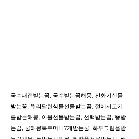
국수대접받는꿈, 국수받는꿈해몽, 전화기선물
받는꿈, 뿌리달린식물선물받는꿈, 절에서고기
를받는해몽, 이불선물받는꿈, 선택받는꿈, 똥받
는꿈, 꿈해몽복주머니7개받는꿈, 화투그림을받
는꿈해몽, 돈받는꿈해몽, 화장품선물받는꿈, 버