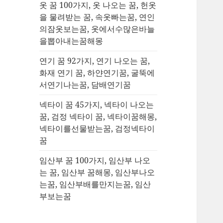
옷 꿈 100가지, 옷 나오는 꿈, 헌옷
을 물려받는 꿈, 속옷빠는꿈, 연인
의잠옷보는꿈, 옷에서수많은바늘
을뽑아내는꿈해몽
연기 꿈 92가지, 연기 나오는 꿈,
화재 연기 꿈, 하얀연기꿈, 굴뚝에
서연기나는꿈, 담배연기꿈
넥타이 꿈 45가지, 넥타이 나오는
꿈, 검정 넥타이 꿈, 넥타이꿈해몽,
넥타이를선물받는꿈, 검정넥타이
꿈
임산부 꿈 100가지, 임산부 나오
는 꿈, 임산부 꿈해몽, 임산부나오
는꿈, 임산부배를만지는꿈, 임산
부보는꿈