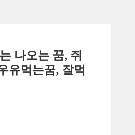
먹는 나오는 꿈, 쥐
우유먹는꿈, 잘먹