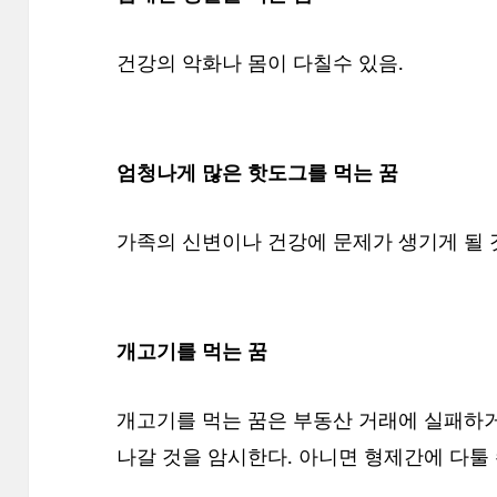
건강의 악화나 몸이 다칠수 있음.
엄청나게 많은 핫도그를 먹는 꿈
가족의 신변이나 건강에 문제가 생기게 될 
개고기를 먹는 꿈
개고기를 먹는 꿈은 부동산 거래에 실패하
나갈 것을 암시한다. 아니면 형제간에 다툴