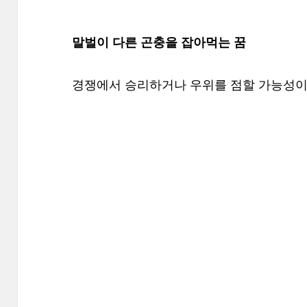
말벌이 다른 곤충을 잡아먹는 꿈
경쟁에서 승리하거나 우위를 점할 가능성이