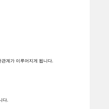
간관계가 이루어지게 됩니다.
니다.