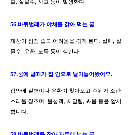
출, 실물수, 사고 등이 발생한다.
56.바퀴벌레가 야채를 갉아 먹는 꿈
재산이 점점 줄고 어려움을 겪게 된다. 실패, 실
물수, 우환, 도둑 등이 생긴다.
57.꿈에 벌떼가 집 안으로 날아들어왔어요.
집안에 질병이나 우환이 찾아오고 주위가 소란
스러울 징조며, 불청객, 시달림, 싸움 등을 암시
합니다.
58.바퀴벌레를 잡아 자루에 넣는 꿈