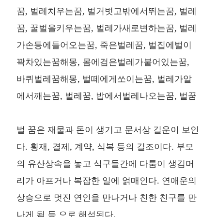
꿈, 벌레치우는꿈, 벌거벗고밖에서뛰는꿈, 벌레
꿈, 꿀벌을키우는꿈, 벌레가새로변하는꿈, 벌레
가손등에들어오는꿈, 죽은벌레꿈, 벌집에벌이
꽉차있는꿈해몽, 몸에검은벌레가붙어있는꿈,
바퀴벌레꿈해몽, 벌떼에게쏘이는꿈, 벌레가알
에서깨는꿈, 벌레꿈, 밥에서벌레나오는꿈, 벌꿈
벌 꿈은 재물과 돈이 생기고 문서상 길운이 보인
다. 횡재, 결제, 계약, 식복 등의 길조이다. 부모
의 유산상속을 놓고 식구들간에 다툼이 생김머
리가 아프거나 복잡한 일에 얽매인다. 연애운의
상승으로 멋진 연인을 만나거나 친한 친구를 만
나게 됨 등 으로 해석된다.