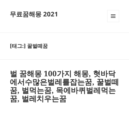
무료꿈해몽 2021
메뉴와
위젯
[태그:]
꿀벌떼꿈
벌 꿈해몽 100가지 해몽, 혓바닥
에서수많은벌레를잡는꿈, 꿀벌떼
꿈, 벌먹는꿈, 목에바퀴벌레먹는
꿈, 벌레치우는꿈