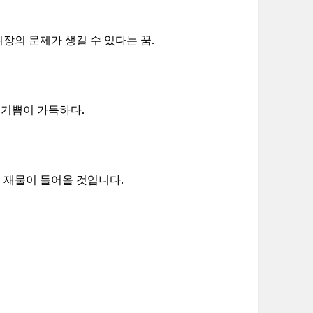
장의 문제가 생길 수 있다는 꿈.
 기쁨이 가득하다.
 재물이 들어올 것입니다.