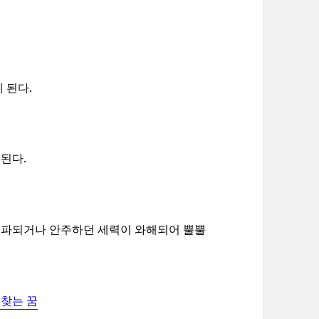
 된다.
된다.
전파되거나 안주하던 세력이 와해되어 뿔뿔
 찾는 꿈