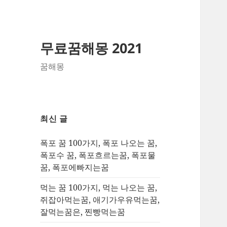
무료꿈해몽 2021
꿈해몽
최신 글
폭포 꿈 100가지, 폭포 나오는 꿈,
폭포수 꿈, 폭포흐르는꿈, 폭포물
꿈, 폭포에빠지는꿈
먹는 꿈 100가지, 먹는 나오는 꿈,
쥐잡아먹는꿈, 애기가우유먹는꿈,
잘먹는꿈은, 찐빵먹는꿈