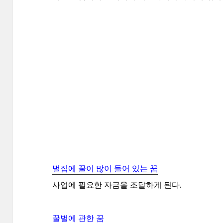
벌집에 꿀이 많이 들어 있는 꿈
사업에 필요한 자금을 조달하게 된다.
꿀벌에 관한 꿈