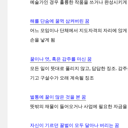
예술가인 경우 훌륭한 작품을 쓰거나 완성시키게 
해를 단숨에 꿀꺽 삼켜버린 꿈
어느 모임이나 단체에서 지도자격의 자리에 앉게 
손을 낳게 됨
꿀이나 엿, 혹은 감주를 마신 꿈
모든 일이 뜻대로 풀리지 않고, 답답한 징조. 감
기고 구설수가 오래 계속될 징조
벌통에 꿀이 많은 것을 본 꿈
뜻밖의 재물이 들어오거나 사업에 필요한 자금을
자신이 기르던 꿀벌이 모두 달아나 버리는 꿈