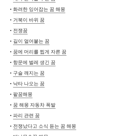
화려한 잉어잡는 꿈 해몽
거북이 바위 꿈
전쟁꿈
길이 얼어붙는 꿈
꿈에 머리를 찝게 자른 꿈
항문에 벌레 생긴 꿈
구슬 깨지는 꿈
낙타 나오는 꿈
팥꿈해몽
꿈 해몽 자동차 폭발
파리 관련 꿈
전쟁났다고 소식 듣는 꿈 해몽