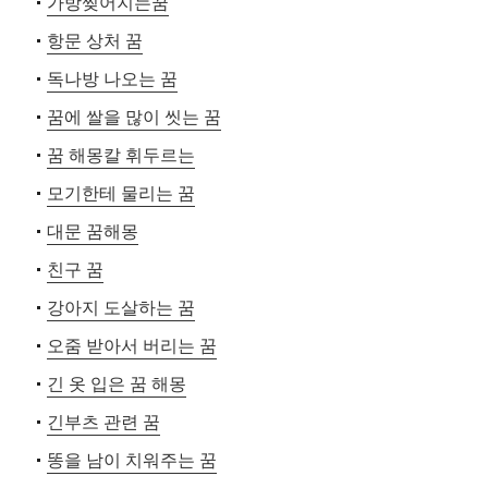
가방찢어지는꿈
항문 상처 꿈
독나방 나오는 꿈
꿈에 쌀을 많이 씻는 꿈
꿈 해몽칼 휘두르는
모기한테 물리는 꿈
대문 꿈해몽
친구 꿈
강아지 도살하는 꿈
오줌 받아서 버리는 꿈
긴 옷 입은 꿈 해몽
긴부츠 관련 꿈
똥을 남이 치워주는 꿈