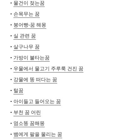
물건이 젖는꿈
손목무는 꿈
붕어빵-꿈 해몽
실 관련 꿈
살구나무 꿈
가방이 불타는꿈
우물에서 물고기 주루룩 건진 꿈
강물에 똥 떠다는 꿈
털꿈
아이들고 들어오는 꿈
부천 꿈 어린
염소똥 꿈해몽
뱀에게 팔을 물리는 꿈