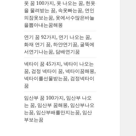
옷 꿈 100가지, 옷 나오는 꿈, 헌옷
을 물려받는 꿈, 속옷빠는꿈, 연인
의잠옷보는꿈, 옷에서수많은바늘
을뽑아내는꿈해몽
연기 꿈 92가지, 연기 나오는 꿈,
화재 연기 꿈, 하얀연기꿈, 굴뚝에
서연기나는꿈, 담배연기꿈
넥타이 꿈 45가지, 넥타이 나오는
꿈, 검정 넥타이 꿈, 넥타이꿈해몽,
넥타이를선물받는꿈, 검정넥타이
꿈
임산부 꿈 100가지, 임산부 나오
는 꿈, 임산부 꿈해몽, 임산부나오
는꿈, 임산부배를만지는꿈, 임산
부보는꿈