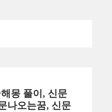
꿈해몽 풀이, 신문
문나오는꿈, 신문