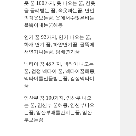
옷 꿈 100가지, 옷 나오는 꿈, 헌옷
을 물려받는 꿈, 속옷빠는꿈, 연인
의잠옷보는꿈, 옷에서수많은바늘
을뽑아내는꿈해몽
연기 꿈 92가지, 연기 나오는 꿈,
화재 연기 꿈, 하얀연기꿈, 굴뚝에
서연기나는꿈, 담배연기꿈
넥타이 꿈 45가지, 넥타이 나오는
꿈, 검정 넥타이 꿈, 넥타이꿈해몽,
넥타이를선물받는꿈, 검정넥타이
꿈
임산부 꿈 100가지, 임산부 나오
는 꿈, 임산부 꿈해몽, 임산부나오
는꿈, 임산부배를만지는꿈, 임산
부보는꿈