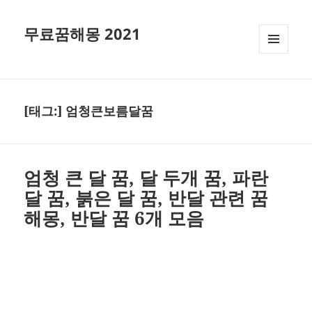
무료꿈해몽 2021
메뉴와
위젯
[태그:]
엄청큰보름달꿈
엄청 큰 달 꿈, 달 두개 꿈, 파란
달 꿈, 붉은 달 꿈, 반달 관련 꿈
해몽, 반달 꿈 6개 모음