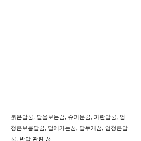
붉은달꿈, 달을보는꿈, 슈퍼문꿈, 파란달꿈, 엄
청큰보름달꿈, 달에가는꿈, 달두개꿈, 엄청큰달
꿈,
반달 관련 꿈