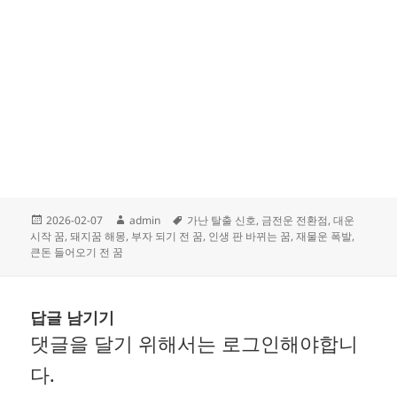
작
글
태
2026-02-07
admin
가난 탈출 신호
,
금전운 전환점
,
대운
성
쓴
그
시작 꿈
,
돼지꿈 해몽
,
부자 되기 전 꿈
,
인생 판 바뀌는 꿈
,
재물운 폭발
,
일
이
큰돈 들어오기 전 꿈
자
답글 남기기
댓글을 달기 위해서는
로그인
해야합니
다.