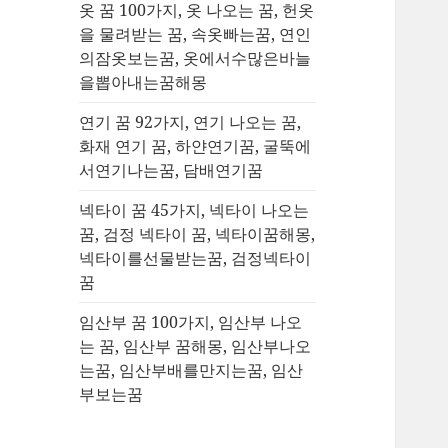
옷 꿈 100가지, 옷 나오는 꿈, 헌옷
을 물려받는 꿈, 속옷빠는꿈, 연인
의잠옷보는꿈, 옷에서수많은바늘
을뽑아내는꿈해몽
연기 꿈 92가지, 연기 나오는 꿈,
화재 연기 꿈, 하얀연기꿈, 굴뚝에
서연기나는꿈, 담배연기꿈
넥타이 꿈 45가지, 넥타이 나오는
꿈, 검정 넥타이 꿈, 넥타이꿈해몽,
넥타이를선물받는꿈, 검정넥타이
꿈
임산부 꿈 100가지, 임산부 나오
는 꿈, 임산부 꿈해몽, 임산부나오
는꿈, 임산부배를만지는꿈, 임산
부보는꿈