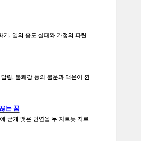
파기, 일의 중도 실패와 가정의 파탄
시달림, 불쾌감 등의 불운과 액운이 낀
끊는 꿈
등간에 굳게 맺은 인연을 무 자르듯 자르