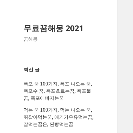
무료꿈해몽 2021
꿈해몽
최신 글
폭포 꿈 100가지, 폭포 나오는 꿈,
폭포수 꿈, 폭포흐르는꿈, 폭포물
꿈, 폭포에빠지는꿈
먹는 꿈 100가지, 먹는 나오는 꿈,
쥐잡아먹는꿈, 애기가우유먹는꿈,
잘먹는꿈은, 찐빵먹는꿈