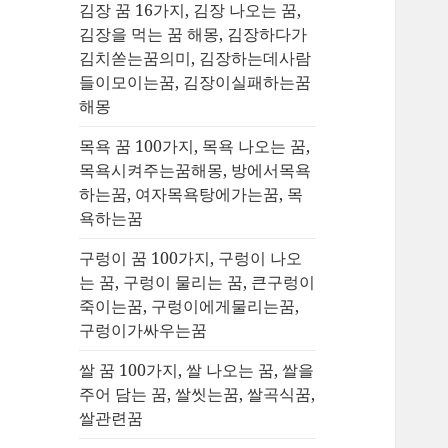
김장 꿈 16가지, 김장 나오는 꿈,
김장을 먹는 꿈 해몽, 김장하다가
김치쏟는꿈의미, 김장하는데사람
들이모이는꿈, 김장이실패하는꿈
해몽
목욕 꿈 100가지, 목욕 나오는 꿈,
목욕시켜주는꿈해몽, 방에서목욕
하는꿈, 여자목욕탕에가는꿈, 목
욕하는꿈
구렁이 꿈 100가지, 구렁이 나오
는 꿈, 구렁이 물리는 꿈, 큰구렁이
죽이는꿈, 구렁이에게물리는꿈,
구렁이가싸우는꿈
쌀 꿈 100가지, 쌀 나오는 꿈, 쌀을
주어 담는 꿈, 쌀씻는꿈, 쌀곡식꿈,
쌀관련꿈