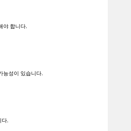
해야 합니다.
가능성이 있습니다.
다.