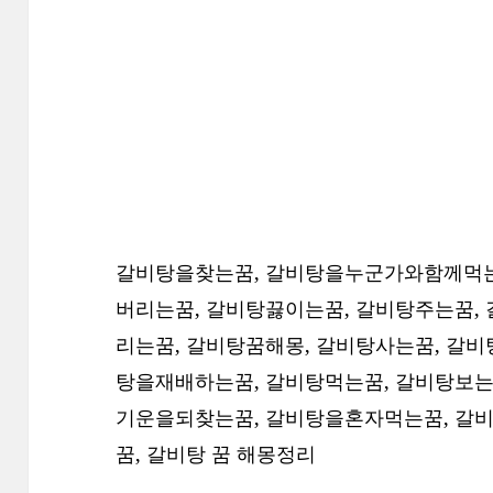
갈비탕을찾는꿈, 갈비탕을누군가와함께먹는
버리는꿈, 갈비탕끓이는꿈, 갈비탕주는꿈,
리는꿈, 갈비탕꿈해몽, 갈비탕사는꿈, 갈
탕을재배하는꿈, 갈비탕먹는꿈, 갈비탕보는
기운을되찾는꿈, 갈비탕을혼자먹는꿈, 갈
꿈,
갈비탕 꿈 해몽정리