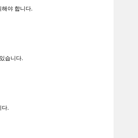
의해야 합니다.
 있습니다.
다.