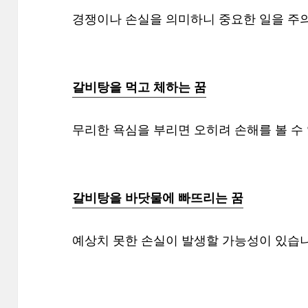
경쟁이나 손실을 의미하니 중요한 일을 주
갈비탕을 먹고 체하는 꿈
무리한 욕심을 부리면 오히려 손해를 볼 수
갈비탕을 바닷물에 빠뜨리는 꿈
예상치 못한 손실이 발생할 가능성이 있습니