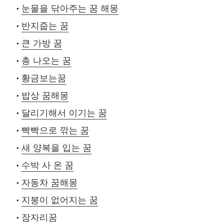
눈물을 닦아주는 꿈 해몽
반지줍는 꿈
큰 가방 꿈
총 나오는 꿈
황금보는꿈
밥상 꿈해몽
달리기해서 이기는 꿈
빡빡으로 깎는 꿈
새 양복을 입는 꿈
수박 사 온 꿈
자동차 꿈해몽
지붕이 없어지는 꿈
잠자리꿈