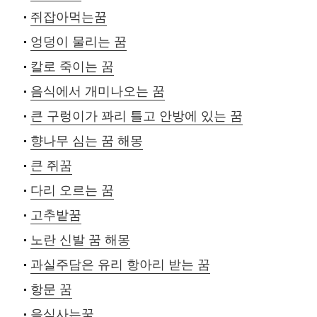
쥐잡아먹는꿈
엉덩이 물리는 꿈
칼로 죽이는 꿈
음식에서 개미나오는 꿈
큰 구렁이가 꽈리 틀고 안방에 있는 꿈
향나무 심는 꿈 해몽
큰 쥐꿈
다리 오르는 꿈
고추밭꿈
노란 신발 꿈 해몽
과실주담은 유리 항아리 받는 꿈
항문 꿈
음식사는꿈