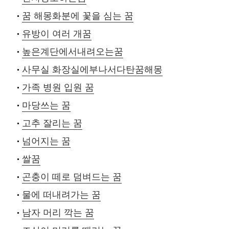
꿈 해몽화분에 꽃을 심는 꿈
유방이 여러 개꿈
높은계단에서내려오는꿈
사무실 화장실에부나서다탄꿈해몽
가족 병원 입원 꿈
마당쓰는 꿈
고추 잘리는 꿈
넘어지는 꿈
쌀꿈
곤충이 떼로 덤벼드는 꿈
물에 떠내려가는 꿈
남자 머리 깍는 꿈