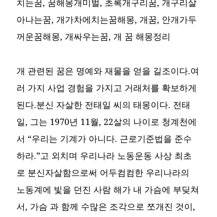
치는꿈, 꿈해몽개미벌, 초록개구리꿈, 개구리살
아나는꿈, 개가차에치는꿈해몽, 개꿈, 안개가두
꺼운꿈해몽, 개싸우는꿈,
개 꿈 해몽정리
개 관련된 꿈은 명예와 재물을 얻을 길조이다.여
러 가지 사업 경험을 가지고 거래처를 확보하게
된다.분신 자살한 전태일 씨의 태몽이다. 전태
일, 그는 1970년 11월, 22살의 나이로 청계천에
서 “우리는 기계가 아니다. 근로기준법을 준수
하라.”고 외치며 우리나라 노동운동 사상 최초
로 분신자살함으로써 어두컴컴한 우리나라의
노동계에 빛을 던진 사람 해가 내 가슴에 부딪쳐
서, 가슴 과 함께 수많은 조각으로 쪼개진 것이,