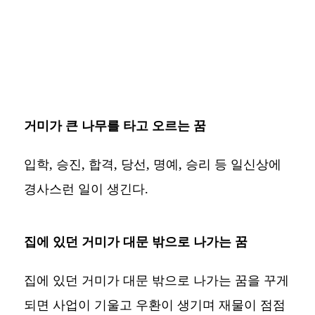
거미가 큰 나무를 타고 오르는 꿈
입학, 승진, 합격, 당선, 명예, 승리 등 일신상에
경사스런 일이 생긴다.
집에 있던 거미가 대문 밖으로 나가는 꿈
집에 있던 거미가 대문 밖으로 나가는 꿈을 꾸게
되면 사업이 기울고 우환이 생기며 재물이 점점