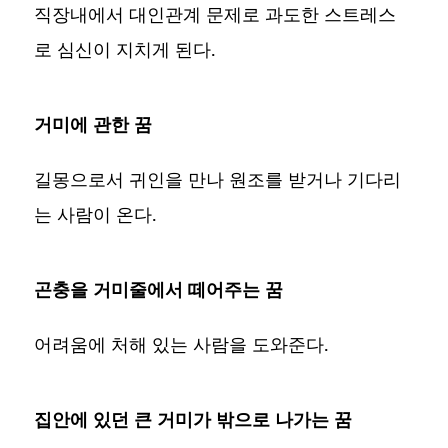
직장내에서 대인관계 문제로 과도한 스트레스
로 심신이 지치게 된다.
거미에 관한 꿈
길몽으로서 귀인을 만나 원조를 받거나 기다리
는 사람이 온다.
곤충을 거미줄에서 떼어주는 꿈
어려움에 처해 있는 사람을 도와준다.
집안에 있던 큰 거미가 밖으로 나가는 꿈