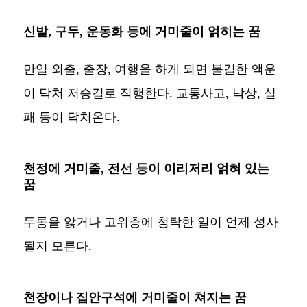
신발, 구두, 운동화 등에 거미줄이 얽히는 꿈
만일 외출, 출장, 여행을 하게 되면 불길한 액운
이 닥쳐 저승길로 직행한다. 교통사고, 낙상, 실
패 등이 닥쳐온다.
천정에 거미줄, 전선 등이 이리저리 얽혀 있는
꿈
두통을 앓거나 고위층에 청탁한 일이 언제 성사
될지 모른다.
천장이나 집안구석에 거미줄이 쳐지는 꿈