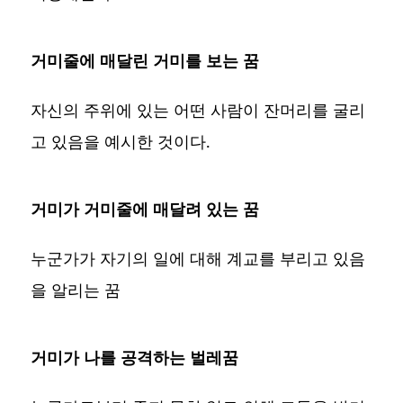
거미줄에 매달린 거미를 보는 꿈
자신의 주위에 있는 어떤 사람이 잔머리를 굴리
고 있음을 예시한 것이다.
거미가 거미줄에 매달려 있는 꿈
누군가가 자기의 일에 대해 계교를 부리고 있음
을 알리는 꿈
거미가 나를 공격하는 벌레꿈