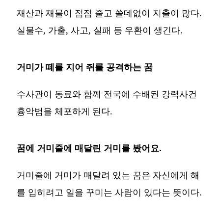
재산과 재물이 점점 줄고 쓸데없이 지출이 많다.
실물수, 가출, 사고, 실패 등 우환이 생긴다.
거미가 떼를 지어 쥐를 공격하는 꿈
수사관이 동료와 함께 전국에 수배된 강력사건
흉악범을 체포하게 된다.
꿈에 거미줄에 매달린 거미를 봤어요.
거미줄에 거미가 매달려 있는 꿈은 자신에게 해
를 입히려고 일을 꾸미는 사람이 있다는 뜻이다.