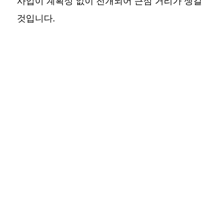
사업이 계획성 없이 전개되어 근심 거리가 생길
것입니다.