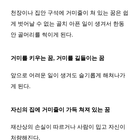
천장이나 집안 구석에 거미줄이 쳐 있는 꿈은 쉽
게 벗어날 수 없는 골치 아픈 일이 생겨서 한동
안 골머리를 썩이게 된다.
거미를 키우는 꿈, 거미를 길들이는 꿈
앞으로 어려운 일이 생겨도 슬기롭게 해쳐나가
게 된다.
자신의 집에 거미줄이 가득 쳐져 있는 꿈
재산상의 손실이 따르거나 사람이 밉고 자신이
처량해진다.