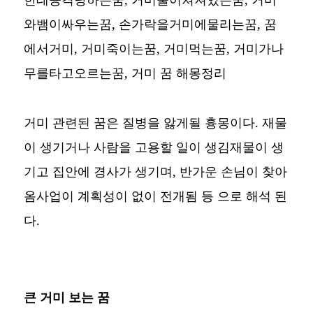
와뱀이싸우는꿈, 손가락을거미에물리는꿈, 꿈
에서거미, 거미죽이는꿈, 거미먹는꿈, 거미가나
무를타고오르는꿈,
거미 꿈 해몽정리
거미 관련된 꿈은 질병을 앓게될 흉몽이다. 재물
이 생기거나 사람을 고용할 일이 생김재물이 생
기고 집안에 경사가 생기며, 반가운 손님이 찾아
옴사업이 계획성이 없이 전개됨 등 으로 해석 된
다.
큰 거미 보는 꿈