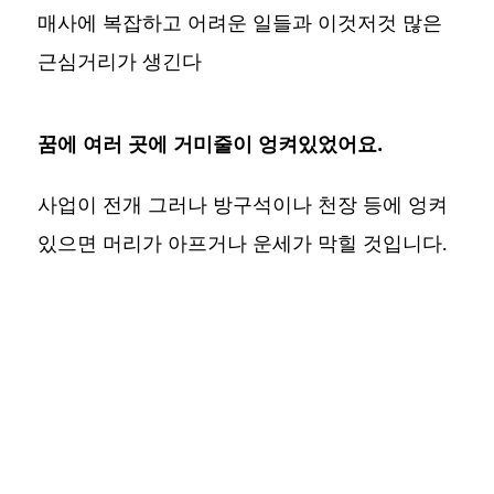
매사에 복잡하고 어려운 일들과 이것저것 많은
근심거리가 생긴다
꿈에 여러 곳에 거미줄이 엉켜있었어요.
사업이 전개 그러나 방구석이나 천장 등에 엉켜
있으면 머리가 아프거나 운세가 막힐 것입니다.