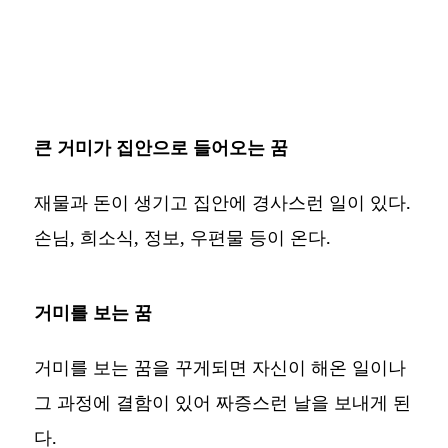
큰 거미가 집안으로 들어오는 꿈
재물과 돈이 생기고 집안에 경사스런 일이 있다.
손님, 희소식, 정보, 우편물 등이 온다.
거미를 보는 꿈
거미를 보는 꿈을 꾸게되면 자신이 해온 일이나
그 과정에 결함이 있어 짜증스런 날을 보내게 된
다.