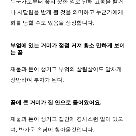
누군가로부터 좋지 못한 일로 인해 고통을 받거
나 시달림을 받게 될 것을 의미하고 누군가에게
화를 당할 수도 있음을 상징합니다.
부엌에 있는 거미가 점점 커져 황소 만하게 보이
는 꿈
재물과 돈이 생기고 부엌의 살림살이도 알차게
장만하여 부자가 된다.
꿈에 큰 거미가 집 안으로 들어왔어요.
재물과 돈이 생기고 집안에 경사스런 일이 있으
며, 반가운 손님이 찾아올것입니다.