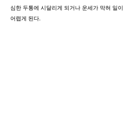
심한 두통에 시달리게 되거나 운세가 막혀 일이
어렵게 된다.