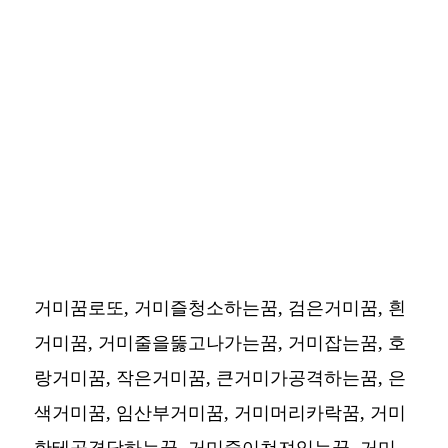
거미꿈로또, 거미즐청소하는꿈, 검은거미꿈, 흰
거미꿈, 거미줄을뚫고나가는꿈, 거미잡는꿈, 호
랑거미꿈, 작은거미꿈, 큰거미가공격하는꿈, 은
색거미꿈, 임산부거미꿈, 거미머리카락꿈, 거미
한테공격당하는꿈, 거미줄이쳐져있는꿈, 거미