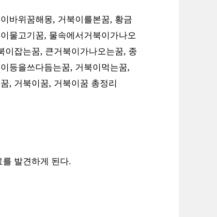
이바위꿈해몽, 거북이를본꿈, 황금
북이물고기꿈, 물속에서거북이가나오
거북이잡는꿈, 큰거북이가나오는꿈, 종
북이등을쓰다듬는꿈, 거북이먹는꿈,
꿈, 거북이꿈,
거북이꿈 총정리
를 발견하게 된다.