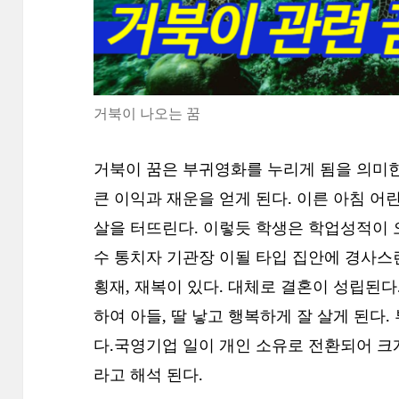
거북이 나오는 꿈
거북이 꿈은 부귀영화를 누리게 됨을 의미한
큰 이익과 재운을 얻게 된다. 이른 아침 어
살을 터뜨린다. 이렇듯 학생은 학업성적이
수 통치자 기관장 이될 타입 집안에 경사스
횡재, 재복이 있다. 대체로 결혼이 성립된
하여 아들, 딸 낳고 행복하게 잘 살게 된다. 
다.국영기업 일이 개인 소유로 전환되어 크게
라고 해석 된다.