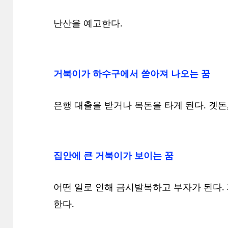
난산을 예고한다.
거북이가 하수구에서 쏟아져 나오는 꿈
은행 대출을 받거나 목돈을 타게 된다. 곗돈,
집안에 큰 거북이가 보이는 꿈
어떤 일로 인해 금시발복하고 부자가 된다.
한다.