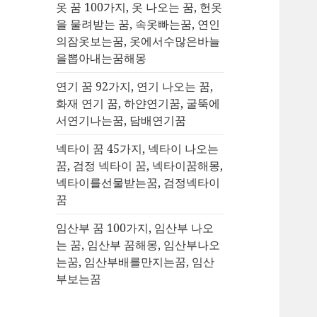
옷 꿈 100가지, 옷 나오는 꿈, 헌옷
을 물려받는 꿈, 속옷빠는꿈, 연인
의잠옷보는꿈, 옷에서수많은바늘
을뽑아내는꿈해몽
연기 꿈 92가지, 연기 나오는 꿈,
화재 연기 꿈, 하얀연기꿈, 굴뚝에
서연기나는꿈, 담배연기꿈
넥타이 꿈 45가지, 넥타이 나오는
꿈, 검정 넥타이 꿈, 넥타이꿈해몽,
넥타이를선물받는꿈, 검정넥타이
꿈
임산부 꿈 100가지, 임산부 나오
는 꿈, 임산부 꿈해몽, 임산부나오
는꿈, 임산부배를만지는꿈, 임산
부보는꿈