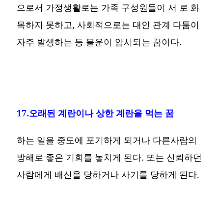
으로서 가정생활로는 가족 구성원들이 서 로 화
목하지 못하고, 사회적으로는 대인 관계 다툼이
자주 발생하는 등 불운이 암시되는 꿈이다.
17.오래된 계란이나 상한 계란을 먹는 꿈
하는 일을 중도에 포기하게 되거나 다른사람의
방해로 좋은 기회를 놓치게 된다. 또는 신뢰하던
사람에게 배신을 당하거나 사기를 당하게 된다.