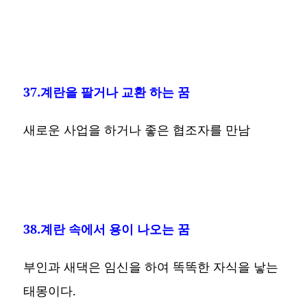
37.계란을 팔거나 교환 하는 꿈
새로운 사업을 하거나 좋은 협조자를 만남
38.계란 속에서 용이 나오는 꿈
부인과 새댁은 임신을 하여 똑똑한 자식을 낳는
태몽이다.