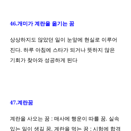
46.개미가 계란을 옮기는 꿈
상상하지도 않았던 일이 눈앞에 현실로 이루어
진다. 하루 아침에 스타가 되거나 뜻하지 않은
기회가 찾아와 성공하게 된다
47.계란꿈
계란을 사오는 꿈 : 매사에 행운이 따를 꿈. 실속
있는 일이 생길 꿈. 계란을 먹는 꿈 : 시험에 합격