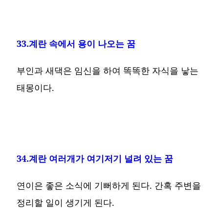
33.계란 속에서 용이 나오는 꿈
부인과 새댁은 임신을 하여 똑똑한 자식을 낳는
태몽이다.
34.계란 여러개가 여기저기 널려 있는 꿈
연이은 좋은 소식에 기뻐하게 된다. 간혹 주변을
정리할 일이 생기게 된다.