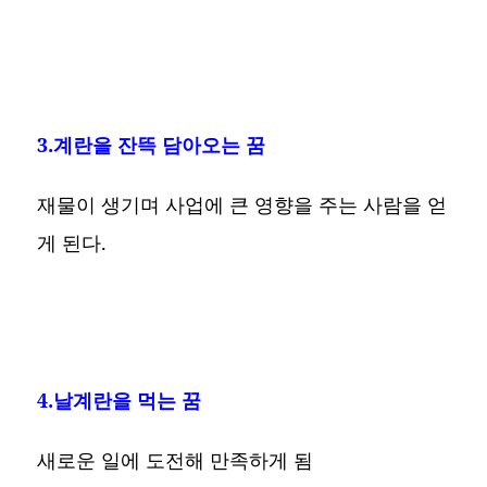
3.계란을 잔뜩 담아오는 꿈
재물이 생기며 사업에 큰 영향을 주는 사람을 얻
게 된다.
4.날계란을 먹는 꿈
새로운 일에 도전해 만족하게 됨