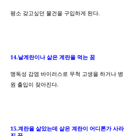
평소 갖고싶던 물건을 구입하게 된다.
14.날계란이나 삶은 계란을 먹는 꿈
맹독성 감염 바이러스로 무척 고생을 하거나 병
원 출입이 잦아진다.
15.계란을 삶았는데 삶은 계란이 어디론가 사라
진 꿈