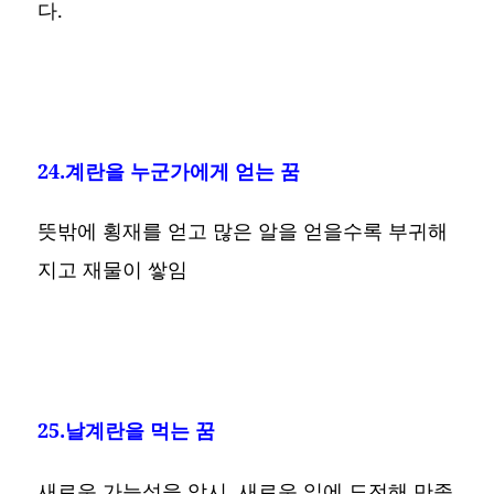
다.
24.계란을 누군가에게 얻는 꿈
뜻밖에 횡재를 얻고 많은 알을 얻을수록 부귀해
지고 재물이 쌓임
25.날계란을 먹는 꿈
새로운 가능성을 암시, 새로운 일에 도전해 만족