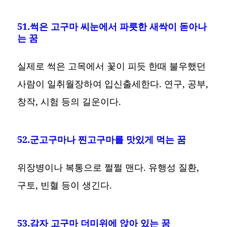
51.썩은 고구마 씨눈에서 파릇한 새싹이 돋아나
는 꿈
실제로 썩은 고목에서 꽃이 피듯 한때 불우했던
사람이 일취월장하여 입신출세한다. 연구, 공부,
창작, 시험 등의 길운이다.
52.군고구마나 찐고구마를 맛있게 먹는 꿈
위장병이나 복통으로 쩔쩔 맨다. 유행성 질환,
구토, 빈혈 등이 생긴다.
53.감자 고구마 더미위에 앉아 있는 꿈