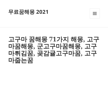
무료꿈해몽 2021
메뉴와
위젯
고구마 꿈해몽 71가지 해몽, 고구
마꿈해몽, 군고구마꿈해몽, 고구
마튀김꿈, 곶감귤고구마꿈, 고구
마줍는꿈