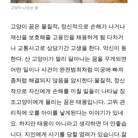
고양이 나오는 꿈
고양이 꿈은 물질적, 정신적으로 손해가 나거나
재산을 보호해줄 고용인을 채용하게 됨 다치거
나 교통사고로 상당기간 고생을 한다. 악신이 동
한다. 산 고양이가 멀리 달아나는 꿈을 꾸게되면
어떤 일이나 사건이 완전범죄처럼 미궁에 빠져
좀처럼 해결되지 않음을 암시한다.물질적, 정신
적으로 자신에게 손해를 끼칠 일들이 나타날 징
조고양이에게 물리는 꿈은 태몽입니다. 고위 관
리직에 오를 아이를 낳게된다는 이야기가 있네
요. 하지만 태몽이 아니라고 생각하면 더 안좋습
니다. 지인에게 사기를 당할 염려가 있습니다.잘