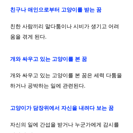
친구나 애인으로부터 고양이를 받는 꿈
친한 사람끼리 말다툼이나 시비가 생기고 어려
움을 겪게 된다.
개와 싸우고 있는 고양이를 본 꿈
개와 싸우고 있는 고양이를 본 꿈은 세력 다툼을
하거나 공박하는 일에 관련된다.
고양이가 담장위에서 자신을 내려다 보는 꿈
자신의 일에 간섭을 받거나 누군가에게 감시를