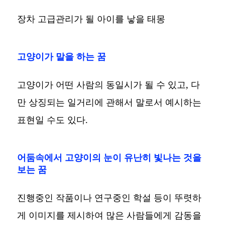
장차 고급관리가 될 아이를 낳을 태몽
고양이가 말을 하는 꿈
고양이가 어떤 사람의 동일시가 될 수 있고, 다
만 상징되는 일거리에 관해서 말로서 예시하는
표현일 수도 있다.
어둠속에서 고양이의 눈이 유난히 빛나는 것을
보는 꿈
진행중인 작품이나 연구중인 학설 등이 뚜렷하
게 이미지를 제시하여 많은 사람들에게 감동을