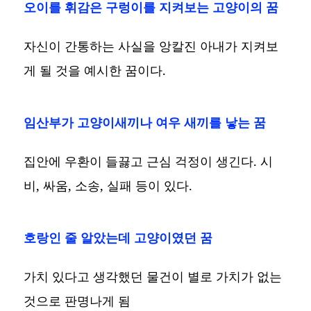
오이를 휘감은 구렁이를 지켜보는 고양이의 꿈
자신이 간통하는 사실을 앙칼진 아내가 지켜보
게 될 것을 예시한 꿈이다.
임산부가 고양이새끼나 여우 새끼를 낳는 꿈
집안에 우환이 들끓고 근심 걱정이 생긴다. 시
비, 싸움, 소송, 실패 등이 있다.
호랑인 줄 알았는데 고양이였던 꿈
가치 있다고 생각했던 물건이 별로 가치가 없는
것으로 판명나게 됨