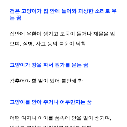
검은 고양이가 집 안에 들어와 괴상한 소리로 우
는 꿈
집안에 우환이 생기고 도둑이 들거나 재물을 잃
으며, 질병, 사고 등의 불운이 닥침
고양이가 땅을 파서 뭔가를 묻는 꿈
감추어야 할 일이 있어 불안해 함
고양이를 안아 주거나 어루만지는 꿈
어떤 여자나 아이를 품속에 안을 일이 생기며,