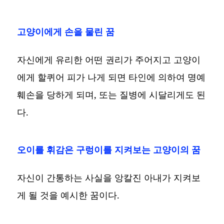
고양이에게 손을 물린 꿈
자신에게 유리한 어떤 권리가 주어지고 고양이
에게 할퀴어 피가 나게 되면 타인에 의하여 명예
훼손을 당하게 되며, 또는 질병에 시달리게도 된
다.
오이를 휘감은 구렁이를 지켜보는 고양이의 꿈
자신이 간통하는 사실을 앙칼진 아내가 지켜보
게 될 것을 예시한 꿈이다.