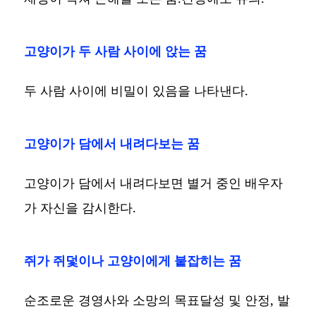
고양이가 두 사람 사이에 앉는 꿈
두 사람 사이에 비밀이 있음을 나타낸다.
고양이가 담에서 내려다보는 꿈
고양이가 담에서 내려다보면 별거 중인 배우자
가 자신을 감시한다.
쥐가 쥐덫이나 고양이에게 붙잡히는 꿈
순조로운 경영사와 소망의 목표달성 및 안정, 발