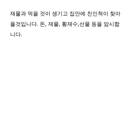
재물과 먹을 것이 생기고 집안에 친인척이 찾아
올것입니다. 돈, 재물, 횡재수,선물 등을 암시합
니다.