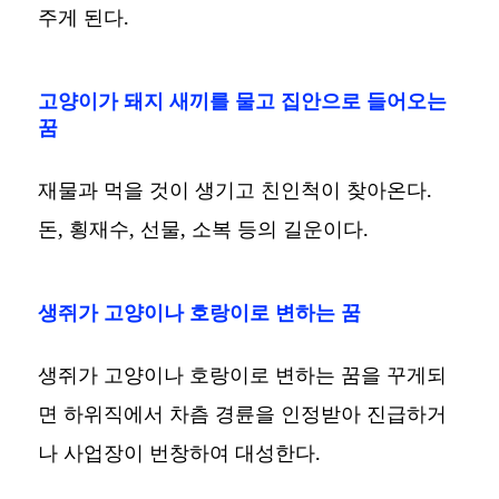
주게 된다.
고양이가 돼지 새끼를 물고 집안으로 들어오는
꿈
재물과 먹을 것이 생기고 친인척이 찾아온다.
돈, 횡재수, 선물, 소복 등의 길운이다.
생쥐가 고양이나 호랑이로 변하는 꿈
생쥐가 고양이나 호랑이로 변하는 꿈을 꾸게되
면 하위직에서 차츰 경륜을 인정받아 진급하거
나 사업장이 번창하여 대성한다.