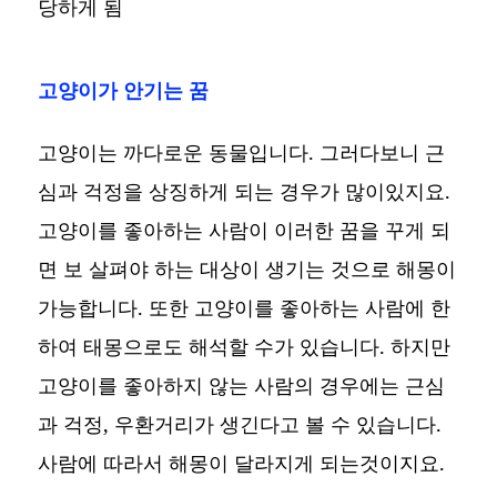
당하게 됨
고양이가 안기는 꿈
고양이는 까다로운 동물입니다. 그러다보니 근
심과 걱정을 상징하게 되는 경우가 많이있지요.
고양이를 좋아하는 사람이 이러한 꿈을 꾸게 되
면 보 살펴야 하는 대상이 생기는 것으로 해몽이
가능합니다. 또한 고양이를 좋아하는 사람에 한
하여 태몽으로도 해석할 수가 있습니다. 하지만
고양이를 좋아하지 않는 사람의 경우에는 근심
과 걱정, 우환거리가 생긴다고 볼 수 있습니다.
사람에 따라서 해몽이 달라지게 되는것이지요.