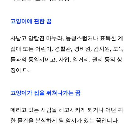
고양이에 관한 꿈
사납고 앙칼진 마누라, 능청스럽거나 표독한 계
집애 또는 어린이, 경찰관, 경비원, 감시원, 도둑
들과의 동일시이고, 사업, 일거리, 권리 등의 상
징이 다.
고양이가 집을 뛰쳐나가는 꿈
데리고 있는 사람을 해고시키게 되거나 어떤 귀
한 물건을 분실하게 될 암시가 있는 꿈입니다.