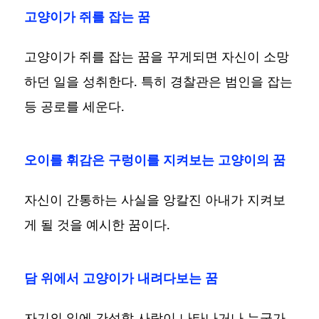
고양이가 쥐를 잡는 꿈
고양이가 쥐를 잡는 꿈을 꾸게되면 자신이 소망
하던 일을 성취한다. 특히 경찰관은 범인을 잡는
등 공로를 세운다.
오이를 휘감은 구렁이를 지켜보는 고양이의 꿈
자신이 간통하는 사실을 앙칼진 아내가 지켜보
게 될 것을 예시한 꿈이다.
담 위에서 고양이가 내려다보는 꿈
자기의 일에 간섭할 사람이 나타나거나 누군가