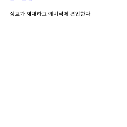
장교가 제대하고 예비역에 편입한다.