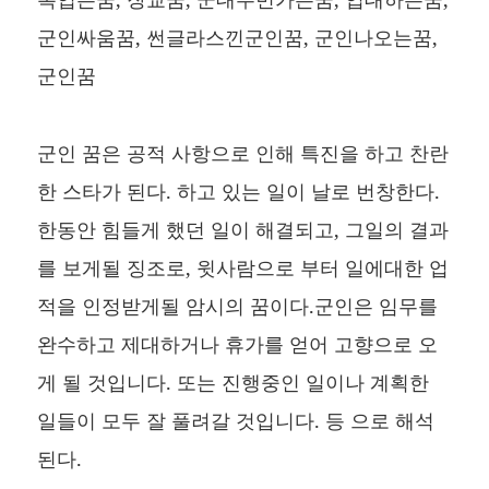
군인싸움꿈, 썬글라스낀군인꿈, 군인나오는꿈,
군인꿈
군인 꿈은 공적 사항으로 인해 특진을 하고 찬란
한 스타가 된다. 하고 있는 일이 날로 번창한다.
한동안 힘들게 했던 일이 해결되고, 그일의 결과
를 보게될 징조로, 윗사람으로 부터 일에대한 업
적을 인정받게될 암시의 꿈이다.군인은 임무를
완수하고 제대하거나 휴가를 얻어 고향으로 오
게 될 것입니다. 또는 진행중인 일이나 계획한
일들이 모두 잘 풀려갈 것입니다. 등 으로 해석
된다.