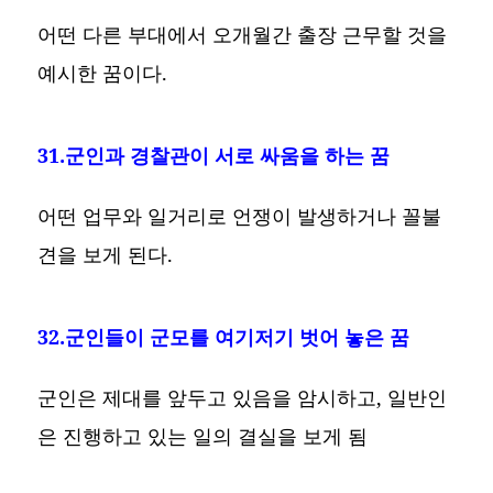
어떤 다른 부대에서 오개월간 출장 근무할 것을
예시한 꿈이다.
31.군인과 경찰관이 서로 싸움을 하는 꿈
어떤 업무와 일거리로 언쟁이 발생하거나 꼴불
견을 보게 된다.
32.군인들이 군모를 여기저기 벗어 놓은 꿈
군인은 제대를 앞두고 있음을 암시하고, 일반인
은 진행하고 있는 일의 결실을 보게 됨