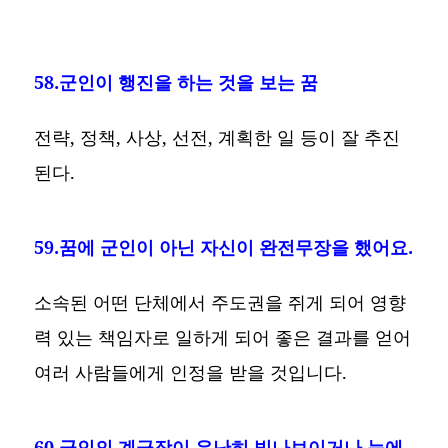
58.군인이 행진을 하는 것을 보는 꿈
전략, 정책, 사상, 선전, 계획한 일 등이 잘 추진
된다.
59.꿈에 군인이 아닌 자신이 완전무장을 했어요.
소속된 어떤 단체에서 주도권을 쥐게 되어 영향
력 있는 책임자로 일하게 되어 좋은 결과를 얻어
여러 사람들에게 인정을 받을 것입니다.
60.군인의 계급장이 유난히 빛나보이거나 눈에