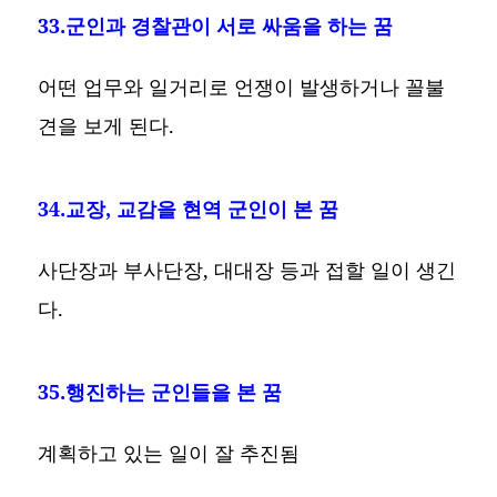
33.군인과 경찰관이 서로 싸움을 하는 꿈
어떤 업무와 일거리로 언쟁이 발생하거나 꼴불
견을 보게 된다.
34.교장, 교감을 현역 군인이 본 꿈
사단장과 부사단장, 대대장 등과 접할 일이 생긴
다.
35.행진하는 군인들을 본 꿈
계획하고 있는 일이 잘 추진됨