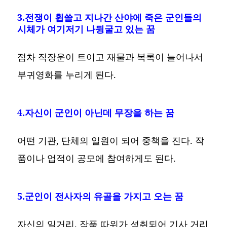
3.전쟁이 휩쓸고 지나간 산야에 죽은 군인들의
시체가 여기저기 나뒹굴고 있는 꿈
점차 직장운이 트이고 재물과 복록이 늘어나서
부귀영화를 누리게 된다.
4.자신이 군인이 아닌데 무장을 하는 꿈
어떤 기관, 단체의 일원이 되어 중책을 진다. 작
품이나 업적이 공모에 참여하게도 된다.
5.군인이 전사자의 유골을 가지고 오는 꿈
자신의 일거리, 작품 따위가 성취되어 기사 거리