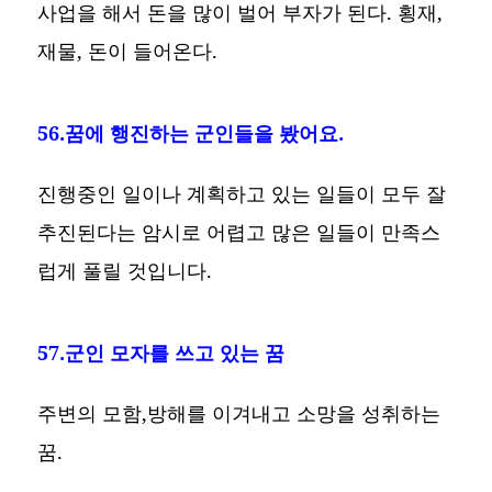
사업을 해서 돈을 많이 벌어 부자가 된다. 횡재,
재물, 돈이 들어온다.
56.꿈에 행진하는 군인들을 봤어요.
진행중인 일이나 계획하고 있는 일들이 모두 잘
추진된다는 암시로 어렵고 많은 일들이 만족스
럽게 풀릴 것입니다.
57.군인 모자를 쓰고 있는 꿈
주변의 모함,방해를 이겨내고 소망을 성취하는
꿈.