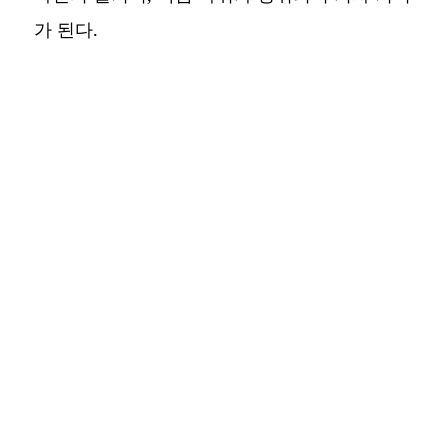
가 된다.