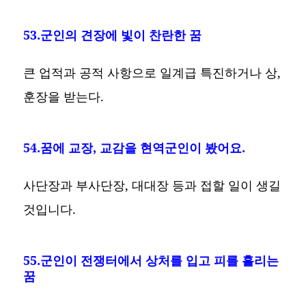
53.군인의 견장에 빛이 찬란한 꿈
큰 업적과 공적 사항으로 일계급 특진하거나 상,
훈장을 받는다.
54.꿈에 교장, 교감을 현역군인이 봤어요.
사단장과 부사단장, 대대장 등과 접할 일이 생길
것입니다.
55.군인이 전쟁터에서 상처를 입고 피를 흘리는
꿈