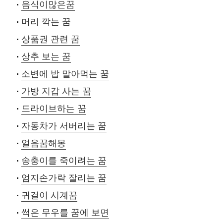
음식이많은꿈
머리 깍는 꿈
상품권 관련 꿈
상추 보는 꿈
소변에 밥 말아먹는 꿈
가방 지갑 사는 꿈
드라이브하는 꿈
자동차가 서버리는 꿈
얼음꿈해몽
송충이를 죽이려는 꿈
엄지손가락 잘리는 꿈
귀걸이 시계꿈
썩은 무우를 꿈에 보면