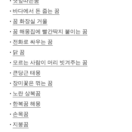
깻잎따는꿈
바다에서 돈 줍는 꿈
꿈 화장실 거울
꿈 해몽집에 빨간딱지 붙이는 꿈
전화로 싸우는 꿈
닭 꿈
모르는 사람이 머리 빗겨주는 꿈
큰당근 태몽
장미꽃은 꺾는 꿈
노란 상복꿈
한복꿈 해몽
손목꿈
지붕꿈