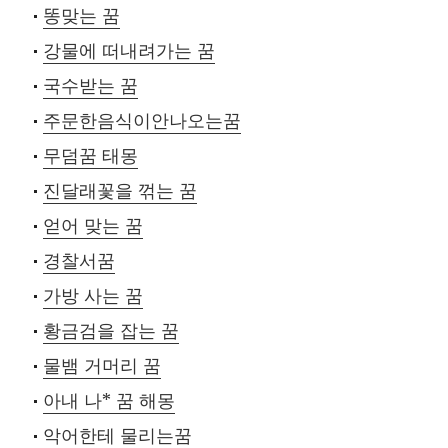
똥맞는 꿈
강물에 떠내려가는 꿈
국수받는 꿈
주문한음식이안나오는꿈
무덤꿈 태몽
진달래꽃을 꺾는 꿈
얻어 맞는 꿈
경찰서꿈
가방 사는 꿈
황금검을 잡는 꿈
물뱀 거머리 꿈
아내 나* 꿈 해몽
악어한테 물리는꿈