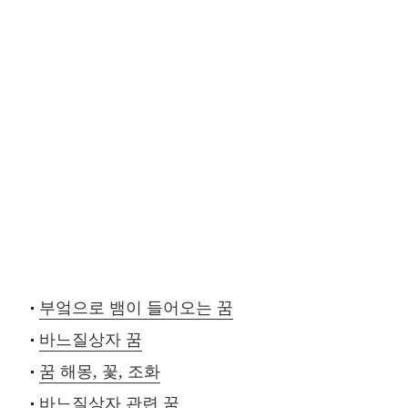
부엌으로 뱀이 들어오는 꿈
바느질상자 꿈
꿈 해몽, 꽃, 조화
바느질상자 관련 꿈