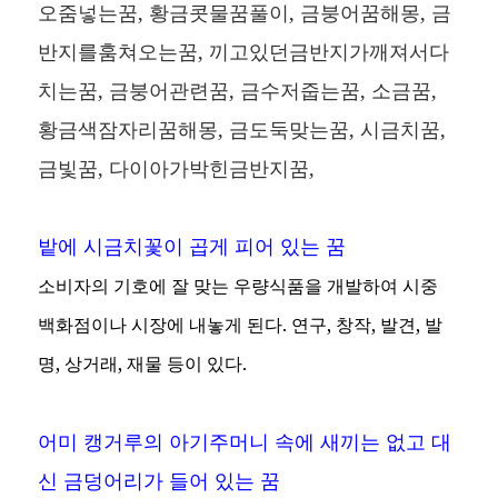
오줌넣는꿈, 황금콧물꿈풀이, 금붕어꿈해몽, 금
반지를훔쳐오는꿈, 끼고있던금반지가깨져서다
치는꿈, 금붕어관련꿈, 금수저줍는꿈, 소금꿈,
황금색잠자리꿈해몽, 금도둑맞는꿈, 시금치꿈,
금빛꿈, 다이아가박힌금반지꿈,
밭에 시금치꽃이 곱게 피어 있는 꿈
소비자의 기호에 잘 맞는 우량식품을 개발하여 시중
백화점이나 시장에 내놓게 된다. 연구, 창작, 발견, 발
명, 상거래, 재물 등이 있다.
어미 캥거루의 아기주머니 속에 새끼는 없고 대
신 금덩어리가 들어 있는 꿈