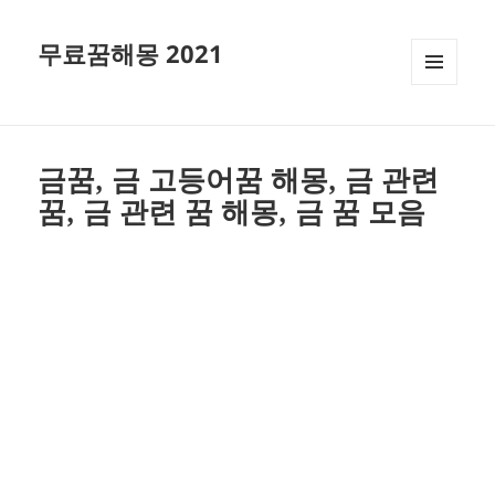
무료꿈해몽 2021
메뉴와
위젯
금꿈, 금 고등어꿈 해몽, 금 관련
꿈, 금 관련 꿈 해몽, 금 꿈 모음