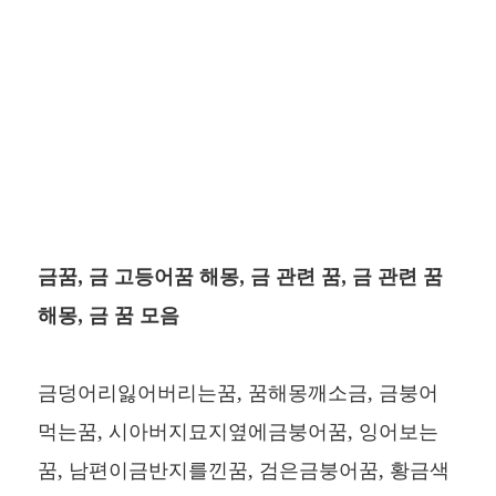
금꿈, 금 고등어꿈 해몽, 금 관련 꿈, 금 관련 꿈
해몽, 금 꿈 모음
금덩어리잃어버리는꿈, 꿈해몽깨소금, 금붕어
먹는꿈, 시아버지묘지옆에금붕어꿈, 잉어보는
꿈, 남편이금반지를낀꿈, 검은금붕어꿈, 황금색