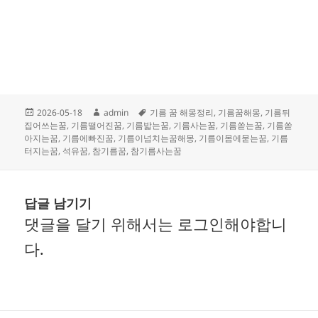
작
글
태
2026-05-18
admin
기름 꿈 해몽정리
,
기름꿈해몽
,
기름뒤
성
쓴
그
집어쓰는꿈
,
기름떨어진꿈
,
기름밟는꿈
,
기름사는꿈
,
기름쏟는꿈
,
기름쏟
일
이
아지는꿈
,
기름에빠진꿈
,
기름이넘치는꿈해몽
,
기름이몸에묻는꿈
,
기름
자
터지는꿈
,
석유꿈
,
참기름꿈
,
참기름사는꿈
답글 남기기
댓글을 달기 위해서는
로그인
해야합니
다.