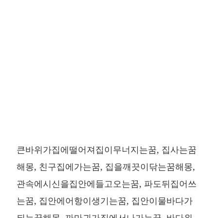
큰바위가집에떨어져집이무너지는꿈, 집사는꿈
해몽, 친구집에가는꿈, 집을깨끗이닦는꿈해몽,
관속에시신을집안에들고오는꿈, 파도뒤집어쓰
는꿈, 집안에어항이생기는꿈, 집안이물바다가
되는꿈해몽, 까마귀가집에서나가는꿈, 바다위