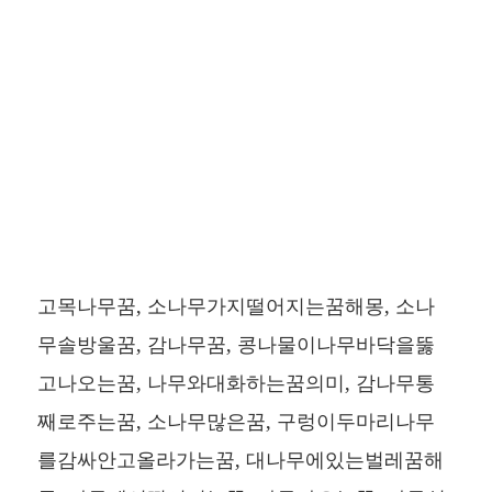
고목나무꿈, 소나무가지떨어지는꿈해몽, 소나
무솔방울꿈, 감나무꿈, 콩나물이나무바닥을뚫
고나오는꿈, 나무와대화하는꿈의미, 감나무통
째로주는꿈, 소나무많은꿈, 구렁이두마리나무
를감싸안고올라가는꿈, 대나무에있는벌레꿈해