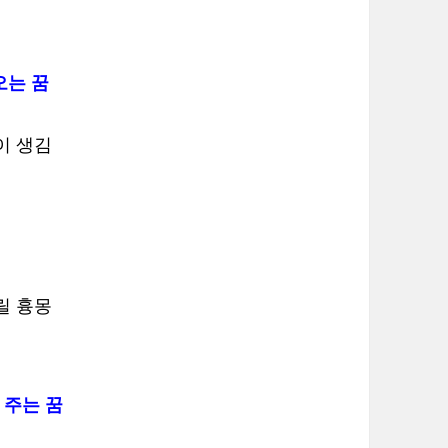
오는 꿈
이 생김
릴 흉몽
 주는 꿈