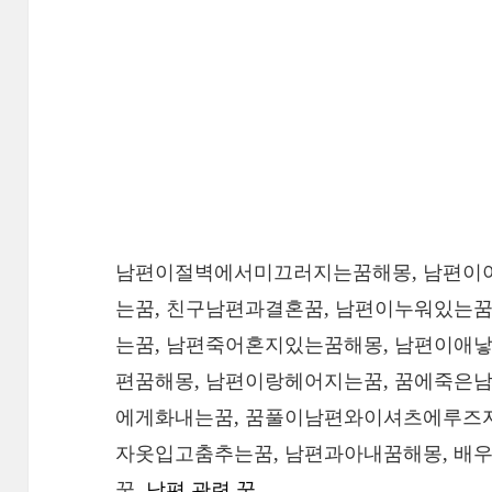
남편이절벽에서미끄러지는꿈해몽, 남편이
는꿈, 친구남편과결혼꿈, 남편이누워있는꿈
는꿈, 남편죽어혼지있는꿈해몽, 남편이애낳
편꿈해몽, 남편이랑헤어지는꿈, 꿈에죽은
에게화내는꿈, 꿈풀이남편와이셔츠에루즈자
자옷입고춤추는꿈, 남편과아내꿈해몽, 배
꿈,
남편 관련 꿈