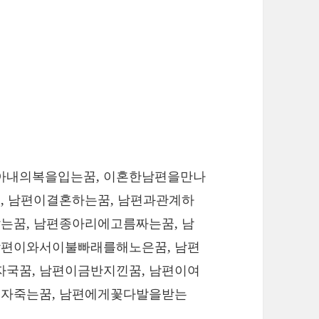
아내의복을입는꿈, 이혼한남편을만나
, 남편이결혼하는꿈, 남편과관계하
는꿈, 남편종아리에고름짜는꿈, 남
남편이와서이불빠래를해노은꿈, 남편
국꿈, 남편이금반지낀꿈, 남편이여
우자죽는꿈, 남편에게꽃다발을받는