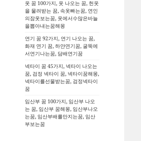
옷 꿈 100가지, 옷 나오는 꿈, 헌옷
을 물려받는 꿈, 속옷빠는꿈, 연인
의잠옷보는꿈, 옷에서수많은바늘
을뽑아내는꿈해몽
연기 꿈 92가지, 연기 나오는 꿈,
화재 연기 꿈, 하얀연기꿈, 굴뚝에
서연기나는꿈, 담배연기꿈
넥타이 꿈 45가지, 넥타이 나오는
꿈, 검정 넥타이 꿈, 넥타이꿈해몽,
넥타이를선물받는꿈, 검정넥타이
꿈
임산부 꿈 100가지, 임산부 나오
는 꿈, 임산부 꿈해몽, 임산부나오
는꿈, 임산부배를만지는꿈, 임산
부보는꿈