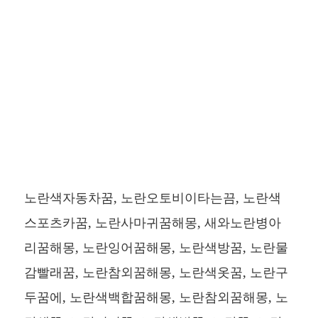
노란색자동차꿈, 노란오토비이타는끔, 노란색
스포츠카꿈, 노란사마귀꿈해몽, 새와노란병아
리꿈해몽, 노란잉어꿈해몽, 노란색방꿈, 노란물
감빨래꿈, 노란참외꿈해몽, 노란색옷꿈, 노란구
두꿈에, 노란색백합꿈해몽, 노란참외꿈해몽, 노