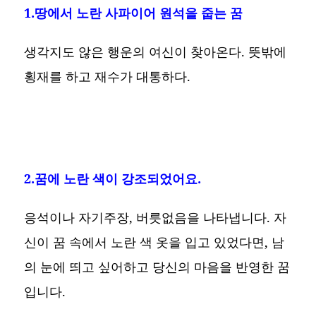
1.땅에서 노란 사파이어 원석을 줍는 꿈
생각지도 않은 행운의 여신이 찾아온다. 뜻밖에
횡재를 하고 재수가 대통하다.
2.꿈에 노란 색이 강조되었어요.
응석이나 자기주장, 버릇없음을 나타냅니다. 자
신이 꿈 속에서 노란 색 옷을 입고 있었다면, 남
의 눈에 띄고 싶어하고 당신의 마음을 반영한 꿈
입니다.