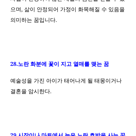
으며, 삶이 안정되어 가정이 화목해질 수 있음을
의미하는 꿈입니다.
28.노란 화분에 꽃이 지고 열매를 맺는 꿈
예술성을 가진 아이가 태어나게 될 태몽이거나
결혼을 암시한다.
29.시장이나 마트에서 늙은 노란 호박을 사는 꿈