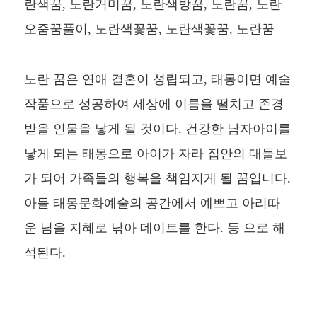
란색꿈, 노란거미꿈, 노란색방꿈, 노란꿈, 노란
오줌꿈풀이, 노란색꽃꿈, 노란색꽃꿈, 노란꿈
노란 꿈은 연애 결혼이 성립되고, 태몽이면 예술
작품으로 성공하여 세상에 이름을 떨치고 존경
받을 인물을 낳게 될 것이다. 건강한 남자아이를
낳게 되는 태몽으로 아이가 자라 집안의 대들보
가 되어 가족들의 행복을 책임지게 될 꿈입니다.
아들 태몽문화예술의 공간에서 예쁘고 아리따
운 님을 지혜로 낚아 데이트를 한다. 등 으로 해
석된다.