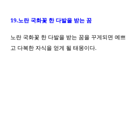
19.노란 국화꽃 한 다발을 받는 꿈
노란 국화꽃 한 다발을 받는 꿈을 꾸게되면 예쁘
고 다복한 자식을 얻게 될 태몽이다.