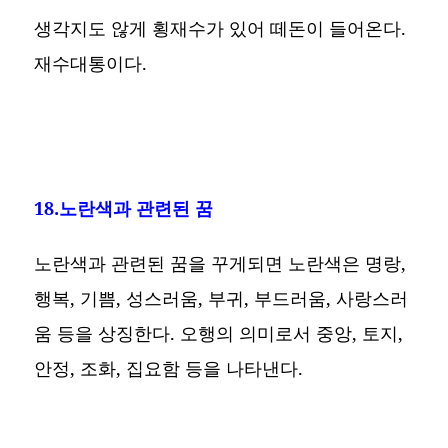
생각지도 않게 횡재수가 있어 떼돈이 들어온다.
재수대통이다.
18.노란색과 관련된 꿈
노란색과 관련된 꿈을 꾸게되면 노란색은 명랑,
행복, 기쁨, 성스러움, 부귀, 부드러움, 사랑스러
움 등을 상징한다. 오행의 의미로서 중앙, 토지,
안정, 조화, 집요함 등을 나타낸다.