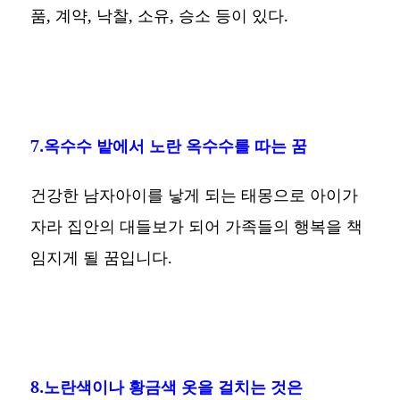
품, 계약, 낙찰, 소유, 승소 등이 있다.
7.옥수수 밭에서 노란 옥수수를 따는 꿈
건강한 남자아이를 낳게 되는 태몽으로 아이가
자라 집안의 대들보가 되어 가족들의 행복을 책
임지게 될 꿈입니다.
8.노란색이나 황금색 옷을 걸치는 것은