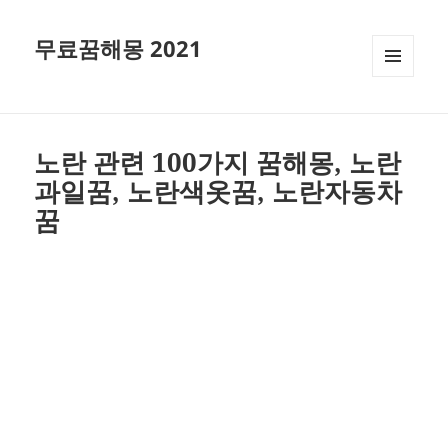
무료꿈해몽 2021
메뉴와
위젯
노란 관련 100가지 꿈해몽, 노란
과일꿈, 노란색옷꿈, 노란자동차
꿈