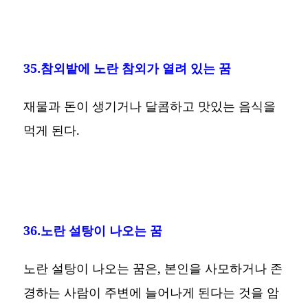
35.참외밭에 노란 참외가 열려 있는 꿈
재물과 돈이 생기거나 달콤하고 맛있는 음식을
먹게 된다.
36.노란 설탕이 나오는 꿈
노란 설탕이 나오는 꿈은, 본인을 사모하거나 존
경하는 사람이 주변에 늘어나게 된다는 것을 암