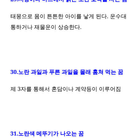
태몽으로 몸이 튼튼한 아이를 낳게 된다. 운수대
통하거나 재물운이 상승한다.
30.노란 과일과 푸른 과일을 몰래 훔쳐 먹는 꿈
제 3자를 통해서 혼담이나 계약등이 이루어짐
31.노란색 메뚜기가 나오는 꿈