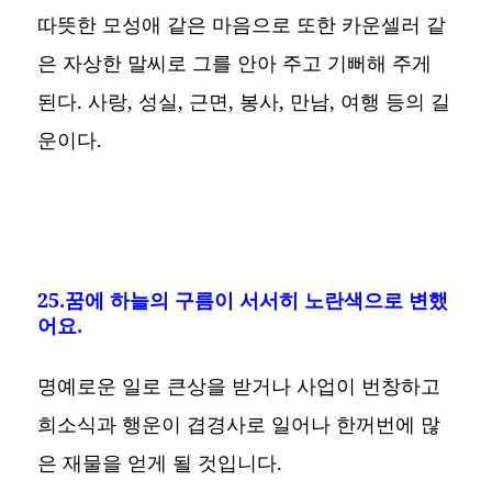
따뜻한 모성애 같은 마음으로 또한 카운셀러 같
은 자상한 말씨로 그를 안아 주고 기뻐해 주게
된다. 사랑, 성실, 근면, 봉사, 만남, 여행 등의 길
운이다.
25.꿈에 하늘의 구름이 서서히 노란색으로 변했
어요.
명예로운 일로 큰상을 받거나 사업이 번창하고
희소식과 행운이 겹경사로 일어나 한꺼번에 많
은 재물을 얻게 될 것입니다.