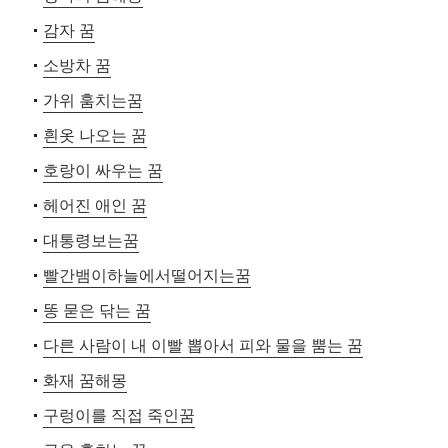
감자 꿈
소방차 꿈
가위 훔치는꿈
흰옷 나오는 꿈
호랑이 싸우는 꿈
헤어진 애인 꿈
대통령보는꿈
빨간뱀이하늘에서떨어지는꿈
똥 묻은 닦는 꿈
다른 사람이 내 이빨 뽑아서 피와 물을 뿜는 꿈
화재 꿈해몽
구렁이를 직접 죽인꿈