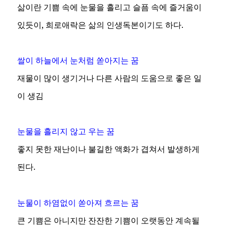
삶이란 기쁨 속에 눈물을 흘리고 슬픔 속에 즐거움이
있듯이, 희로애락은 삶의 인생독본이기도 하다.
쌀이 하늘에서 눈처럼 쏟아지는 꿈
재물이 많이 생기거나 다른 사람의 도움으로 좋은 일
이 생김
눈물을 흘리지 않고 우는 꿈
좋지 못한 재난이나 불길한 액화가 겹쳐서 발생하게
된다.
눈물이 하염없이 쏟아져 흐르는 꿈
큰 기쁨은 아니지만 잔잔한 기쁨이 오랫동안 계속될