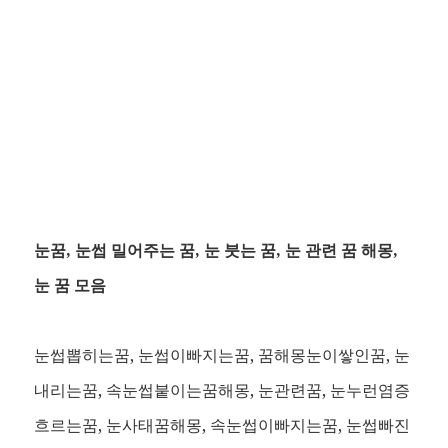
눈꿈, 눈썹 밀어주는 꿈, 눈 붓는 꿈, 눈 관련 꿈 해몽,
눈 꿈 모음
눈썹뽑히는꿈, 눈썹이빠지는꿈, 꿈해몽눈이쌓인꿈, 눈
내리는꿈, 속눈썹붙이는꿈해몽, 눈관련꿈, 눈누런염증
흐르는꿈, 눈사태꿈해몽, 속눈썹이빠지는꿈, 눈썹빠진