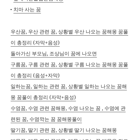
치마 사는 꿈
우산꿈, 우산 관련 꿈, 상황별 우산 나오는 꿈해몽 꿈풀
이 총정리 (자막+음성)
돌아가신 부모님, 조상님이 꿈에 나오면
구름꿈, 구름 관련 꿈, 상황별 구름 나오는 꿈해몽 꿈풀
이 총정리 (음성+자막)
일하는꿈, 일하는 관련 꿈, 상황별 일하는 나오는 꿈해
몽 꿈풀이 총정리 (자막+음성)
수염꿈, 수염 관련 꿈해몽, 수염 나오는 꿈 , 수염에 관
련된 꿈, 수염깍는 꿈 꿈해몽풀이
딸기꿈, 딸기 관련 꿈, 상황별 딸기 나오는 꿈해몽