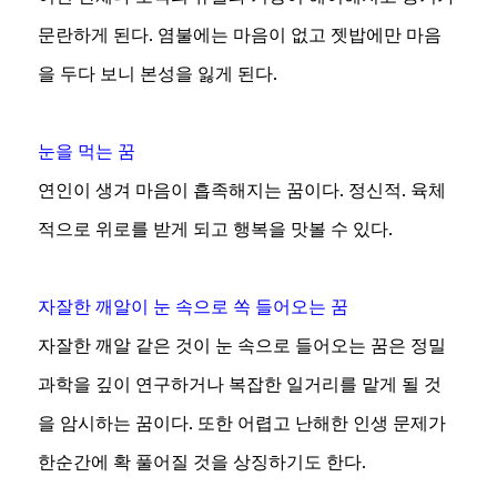
문란하게 된다. 염불에는 마음이 없고 젯밥에만 마음
을 두다 보니 본성을 잃게 된다.
눈을 먹는 꿈
연인이 생겨 마음이 흡족해지는 꿈이다. 정신적. 육체
적으로 위로를 받게 되고 행복을 맛볼 수 있다.
자잘한 깨알이 눈 속으로 쏙 들어오는 꿈
자잘한 깨알 같은 것이 눈 속으로 들어오는 꿈은 정밀
과학을 깊이 연구하거나 복잡한 일거리를 맡게 될 것
을 암시하는 꿈이다. 또한 어렵고 난해한 인생 문제가
한순간에 확 풀어질 것을 상징하기도 한다.