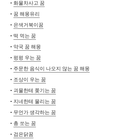
화물차사고 꿈
꿈 해몽유리
은색거북이꿈
떡 먹는 꿈
약국 꿈 해몽
펑펑 우는 꿈
주문한 음식이 나오지 않는 꿈 해몽
조상이 우는 꿈
괴물한테 쫒기는 꿈
지네한테 물리는 꿈
무언가 생각하는 꿈
총 쏘는 꿈
검은닭꿈