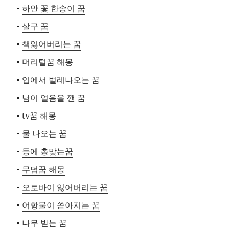
하얀 꽃 한송이 꿈
살구 꿈
책잃어버리는 꿈
머리털꿈 해몽
입에서 벌레나오는 꿈
남이 얼음을 깬 꿈
tv꿈 해몽
물 나오는 꿈
등에 총맞는꿈
무덤꿈 해몽
오토바이 잃어버리는 꿈
어항물이 쏟아지는 꿈
나무 받는 꿈