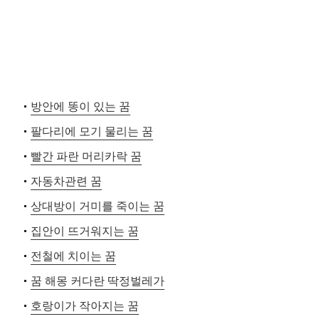
방안에 똥이 있는 꿈
팔다리에 모기 물리는 꿈
빨간 파란 머리카락 꿈
자동차관련 꿈
상대방이 거미를 죽이는 꿈
집안이 뜨거워지는 꿈
전철에 치이는 꿈
꿈 해몽 커다란 딱정벌레가
호랑이가 작아지는 꿈