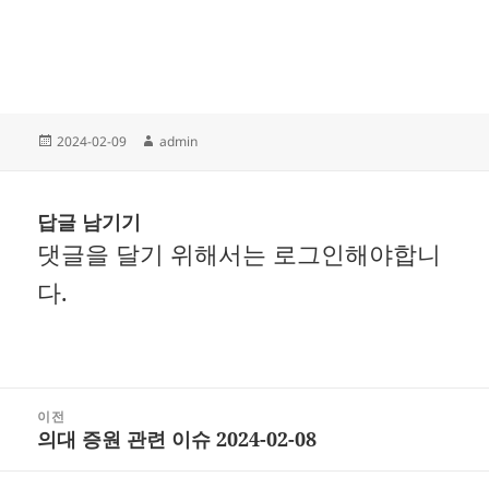
작
글
2024-02-09
admin
성
쓴
일
이
자
답글 남기기
댓글을 달기 위해서는
로그인
해야합니
다.
글
이전
의대 증원 관련 이슈 2024-02-08
내
이
비
전