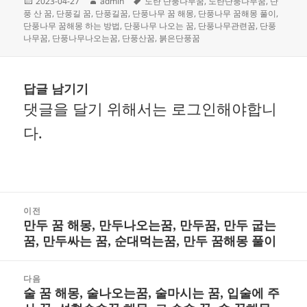
작
글
태
2023-04-27
admin
노란 단풍나무꿈
,
노란단풍나무꿈
,
단
성
쓴
그
풍 산 꿈
,
단풍길 꿈
,
단풍길꿈
,
단풍나무 꿈 해몽
,
단풍나무 꿈해몽 풀이
,
일
이
단풍나무 꿈해몽 하는 방법
,
단풍나무 나오는 꿈
,
단풍나무관련꿈
,
단풍
자
나무꿈
,
단풍나무나오는꿈
,
단풍산꿈
,
붉은단풍꿈
답글 남기기
댓글을 달기 위해서는
로그인
해야합니
다.
글
이전
만두 꿈 해몽, 만두나오는꿈, 만두꿈, 만두 굽는
내
이
꿈, 만두싸는 꿈, 순대먹는꿈, 만두 꿈해몽 풀이
비
전
게
글:
다음
술 꿈 해몽, 술나오는꿈, 술마시는 꿈, 입술에 주
다
이