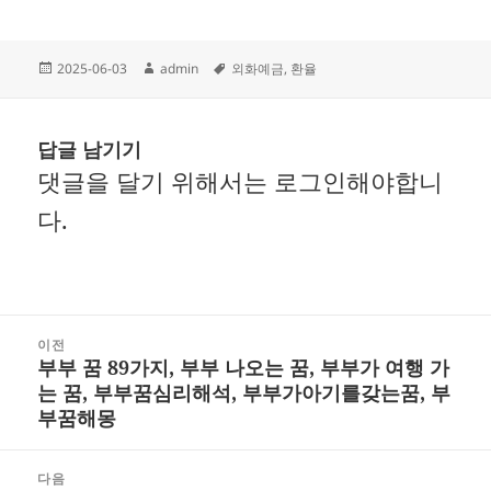
작
글
태
2025-06-03
admin
외화예금
,
환율
성
쓴
그
일
이
자
답글 남기기
댓글을 달기 위해서는
로그인
해야합니
다.
글
이전
부부 꿈 89가지, 부부 나오는 꿈, 부부가 여행 가
내
이
는 꿈, 부부꿈심리해석, 부부가아기를갖는꿈, 부
비
전
부꿈해몽
게
글:
다음
이