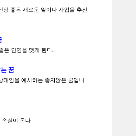
전망 좋은 새로운 일이나 사업을 추진
꿈
 좋은 인연을 맺게 된다.
는 꿈
절상태임을 예시하는 좋지않은 꿈입니
 손실이 온다.