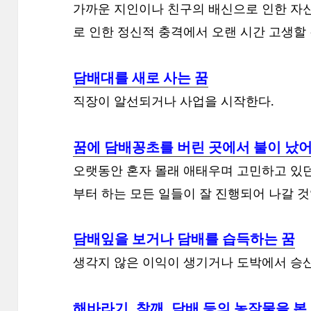
가까운 지인이나 친구의 배신으로 인한 자신
로 인한 정신적 충격에서 오랜 시간 고생할
담배대를 새로 사는 꿈
직장이 알선되거나 사업을 시작한다.
꿈에 담배꽁초를 버린 곳에서 불이 났어
오랫동안 혼자 몰래 애태우며 고민하고 있던
부터 하는 모든 일들이 잘 진행되어 나갈 
담배잎을 보거나 담배를 습득하는 꿈
생각지 않은 이익이 생기거나 도박에서 승
해바라기, 참깨, 담배 등의 농작물을 본