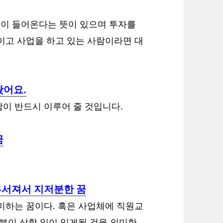
이 들어온다는 뜻이 있으며 투자를
이고 사업을 하고 있는 사람이라면 대
봤어요.
이 반드시 이루어 줄 것입니다.
꿈
부서져서 지저분한 꿈
미하는 꿈이다. 혹은 사업체에 직원교
기분이 상할 일이 있게될 것을 의미한