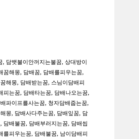
, 담뱃불이안꺼지는불꿈, 상대방이
배꿈해몽, 담배꿈, 담배를피우는꿈,
꿈해몽, 담배받는꿈, 스님이담배피
배피는꿈, 담배타는꿈, 담배나오는꿈,
담배파이프를사는꿈, 청자담배줍는꿈,
해몽, 담배사다주는꿈, 담배잎꿈, 담
, 담배불꿈, 담배부러지는꿈, 담배씹
담배를피우는꿈, 담배불꿈, 남이담배피