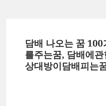
담배 나오는 꿈 100
를주는꿈, 담배에관
상대방이담배피는꿈,