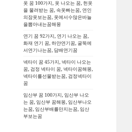
옷 꿈 100가지, 옷 나오는 꿈, 헌옷
을 물려받는 꿈, 속옷빠는꿈, 연인
의잠옷보는꿈, 옷에서수많은바늘
을뽑아내는꿈해몽
연기 꿈 92가지, 연기 나오는 꿈,
화재 연기 꿈, 하얀연기꿈, 굴뚝에
서연기나는꿈, 담배연기꿈
넥타이 꿈 45가지, 넥타이 나오는
꿈, 검정 넥타이 꿈, 넥타이꿈해몽,
넥타이를선물받는꿈, 검정넥타이
꿈
임산부 꿈 100가지, 임산부 나오
는 꿈, 임산부 꿈해몽, 임산부나오
는꿈, 임산부배를만지는꿈, 임산
부보는꿈