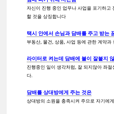
자신이 진행 중인 업무나 사업을 포기하고 
할 것을 상징합니다
택시 안에서 손님과 담배를 주고 받는 
부동산, 물건, 상품, 사업 등에 관한 계약과
라이터로 켜는데 담배에 불이 잘붙지 않
진행중인 일이 생각처럼, 잘 되지않아 좌
다.
담배를 상대방에게 주는 것은
상대방의 소원을 충족시켜 주므로 자기에게