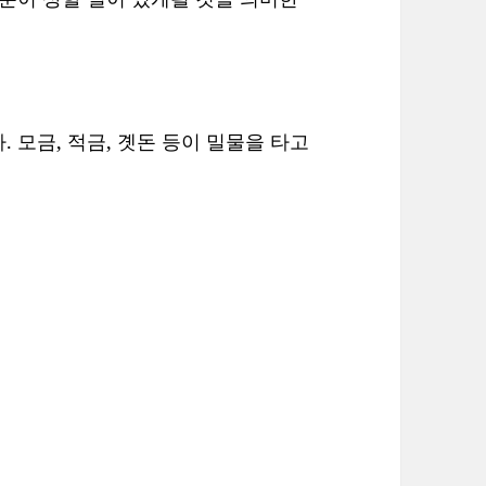
 모금, 적금, 곗돈 등이 밀물을 타고