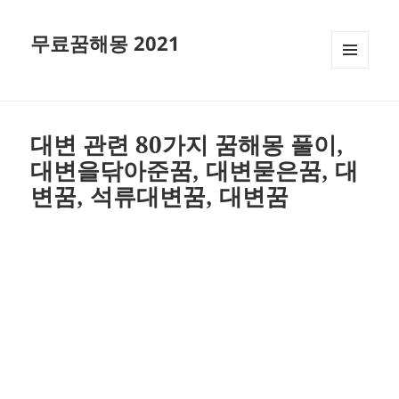
무료꿈해몽 2021
메뉴와
위젯
대변 관련 80가지 꿈해몽 풀이,
대변을닦아준꿈, 대변묻은꿈, 대
변꿈, 석류대변꿈, 대변꿈