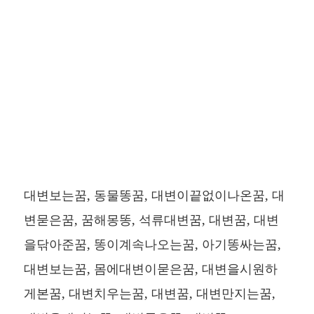
대변보는꿈, 동물똥꿈, 대변이끝없이나온꿈, 대
변묻은꿈, 꿈해몽똥, 석류대변꿈, 대변꿈, 대변
을닦아준꿈, 똥이계속나오는꿈, 아기똥싸는꿈,
대변보는꿈, 몸에대변이묻은꿈, 대변을시원하
게본꿈, 대변치우는꿈, 대변꿈, 대변만지는꿈,