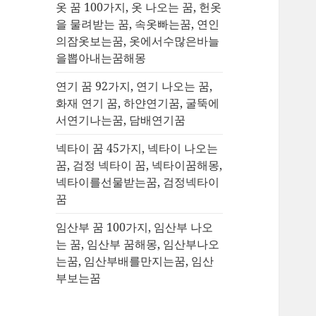
옷 꿈 100가지, 옷 나오는 꿈, 헌옷
을 물려받는 꿈, 속옷빠는꿈, 연인
의잠옷보는꿈, 옷에서수많은바늘
을뽑아내는꿈해몽
연기 꿈 92가지, 연기 나오는 꿈,
화재 연기 꿈, 하얀연기꿈, 굴뚝에
서연기나는꿈, 담배연기꿈
넥타이 꿈 45가지, 넥타이 나오는
꿈, 검정 넥타이 꿈, 넥타이꿈해몽,
넥타이를선물받는꿈, 검정넥타이
꿈
임산부 꿈 100가지, 임산부 나오
는 꿈, 임산부 꿈해몽, 임산부나오
는꿈, 임산부배를만지는꿈, 임산
부보는꿈