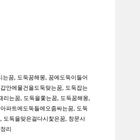
는꿈, 도둑꿈해몽, 꿈에도둑이들어
지갑안에물건을도둑맞는꿈, 도둑잡는
때리는꿈, 도둑을쫓는꿈, 도둑꿈해몽,
한아파트에도둑들에오줌싸는꿈, 도둑
, 도둑을맞은걸다시찿은꿈, 창문사
몽정리