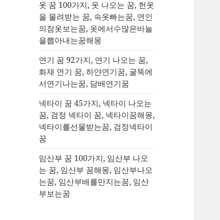
옷 꿈 100가지, 옷 나오는 꿈, 헌옷
을 물려받는 꿈, 속옷빠는꿈, 연인
의잠옷보는꿈, 옷에서수많은바늘
을뽑아내는꿈해몽
연기 꿈 92가지, 연기 나오는 꿈,
화재 연기 꿈, 하얀연기꿈, 굴뚝에
서연기나는꿈, 담배연기꿈
넥타이 꿈 45가지, 넥타이 나오는
꿈, 검정 넥타이 꿈, 넥타이꿈해몽,
넥타이를선물받는꿈, 검정넥타이
꿈
임산부 꿈 100가지, 임산부 나오
는 꿈, 임산부 꿈해몽, 임산부나오
는꿈, 임산부배를만지는꿈, 임산
부보는꿈