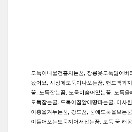
도둑이내물건훔치는꿈, 장롱옷도둑잃어버리
왔어요, 시장에도둑이나오는꿈, 핸드백과
꿈, 도둑잡는꿈, 도둑이숨어있는꿈, 도둑을
도둑잡는꿈, 도둑이집앞에땅파는꿈, 이사
이총을겨누는꿈, 강도꿈, 꿈에도둑을보는꿈
이들어오는도둑끼어서잡는꿈,
도둑 꿈 해