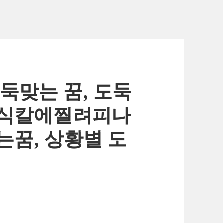
둑맞는 꿈, 도둑
어식칼에찔려피나
는꿈, 상황별 도