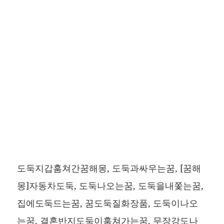
도둑지갑훔쳐간꿈해몽, 도둑과싸우는꿈, [꿈해
몽]자동차도둑, 도둑나오는꿈, 도둑을내쫓는꿈,
집에도둑드는꿈, 꿈도둑질화장품, 도둑이나오
는꿈, 결혼반지도둑이훔쳐가는꿈, 무장강도나