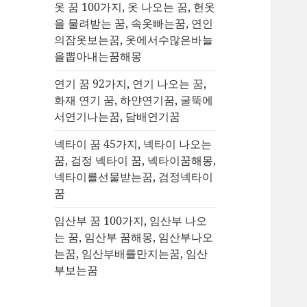
옷 꿈 100가지, 옷 나오는 꿈, 헌옷
을 물려받는 꿈, 속옷빠는꿈, 연인
의잠옷보는꿈, 옷에서수많은바늘
을뽑아내는꿈해몽
연기 꿈 92가지, 연기 나오는 꿈,
화재 연기 꿈, 하얀연기꿈, 굴뚝에
서연기나는꿈, 담배연기꿈
넥타이 꿈 45가지, 넥타이 나오는
꿈, 검정 넥타이 꿈, 넥타이꿈해몽,
넥타이를선물받는꿈, 검정넥타이
꿈
임산부 꿈 100가지, 임산부 나오
는 꿈, 임산부 꿈해몽, 임산부나오
는꿈, 임산부배를만지는꿈, 임산
부보는꿈