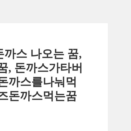
돈까스 나오는 꿈,
꿈, 돈까스가타버
 돈까스를나눠먹
치즈돈까스먹는꿈