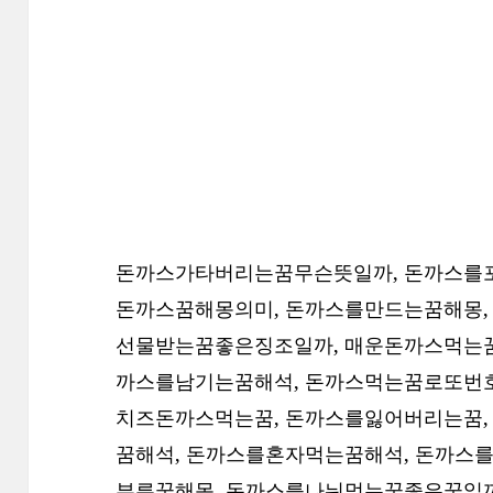
돈까스가타버리는꿈무슨뜻일까, 돈까스를포
돈까스꿈해몽의미, 돈까스를만드는꿈해몽,
선물받는꿈좋은징조일까, 매운돈까스먹는꿈
까스를남기는꿈해석, 돈까스먹는꿈로또번호
치즈돈까스먹는꿈, 돈까스를잃어버리는꿈,
꿈해석, 돈까스를혼자먹는꿈해석, 돈까스
부른꿈해몽, 돈까스를나눠먹는꿈좋은꿈일