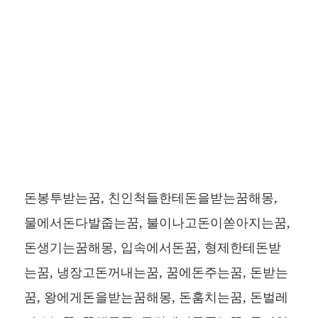
돈봉투받는꿈, 친인척들한테돈을받는꿈해몽,
물에서돈다발줍는꿈, 불이나고돈이쏟아지는꿈,
돈생기는꿈해몽, 입속에서돈꿈, 형제한테돈받
는꿈, 냉장고돈꺼내는꿈, 꿈에돈주는꿈, 돈받는
꿈, 왕에게돈을받는꿈해몽, 돈훔치는꿈, 돈벌레