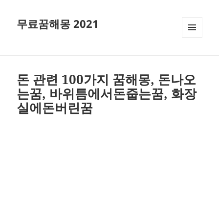
무료꿈해몽 2021
메뉴와
위젯
돈 관련 100가지 꿈해몽, 돈나오
는꿈, 바위틈에서돈줍는꿈, 화장
실에돈버린꿈