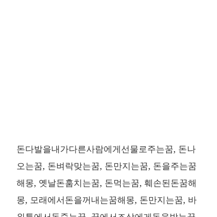
돈다발을내가다른사람에게선물로주는꿈, 돈나
오는꿈, 돈벼락맞는꿈, 돈만지는꿈, 돈을주는꿈
해몽, 옛날돈훔치는꿈, 돈먹는꿈, 훼손된돈꿈해
몽, 모래에서돈을꺼내는꿈해몽, 돈만지는꿈, 바
위틈에서돈줍는꿈, 꿈에서조상에게돈을받는꿈,