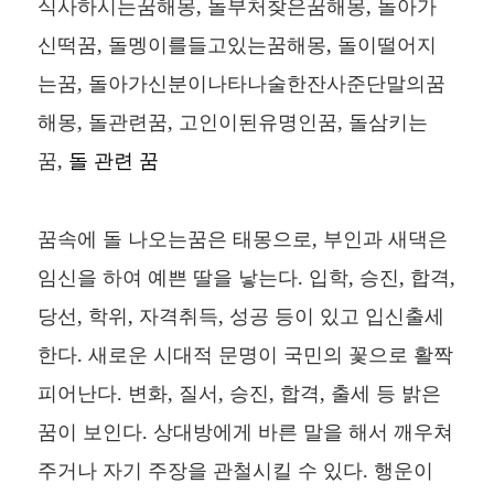
식사하시는꿈해몽, 돌부처찾은꿈해몽, 돌아가
신떡꿈, 돌멩이를들고있는꿈해몽, 돌이떨어지
는꿈, 돌아가신분이나타나술한잔사준단말의꿈
해몽, 돌관련꿈, 고인이된유명인꿈, 돌삼키는
꿈,
돌 관련 꿈
꿈속에 돌 나오는꿈은 태몽으로, 부인과 새댁은
임신을 하여 예쁜 딸을 낳는다. 입학, 승진, 합격,
당선, 학위, 자격취득, 성공 등이 있고 입신출세
한다. 새로운 시대적 문명이 국민의 꽃으로 활짝
피어난다. 변화, 질서, 승진, 합격, 출세 등 밝은
꿈이 보인다. 상대방에게 바른 말을 해서 깨우쳐
주거나 자기 주장을 관철시킬 수 있다. 행운이