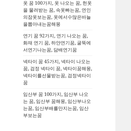
옷 꿈 100가지, 옷 나오는 꿈, 헌옷
을 물려받는 꿈, 속옷빠는꿈, 연인
의잠옷보는꿈, 옷에서수많은바늘
을뽑아내는꿈해몽
연기 꿈 92가지, 연기 나오는 꿈,
화재 연기 꿈, 하얀연기꿈, 굴뚝에
서연기나는꿈, 담배연기꿈
넥타이 꿈 45가지, 넥타이 나오는
꿈, 검정 넥타이 꿈, 넥타이꿈해몽,
넥타이를선물받는꿈, 검정넥타이
꿈
임산부 꿈 100가지, 임산부 나오
는 꿈, 임산부 꿈해몽, 임산부나오
는꿈, 임산부배를만지는꿈, 임산
부보는꿈