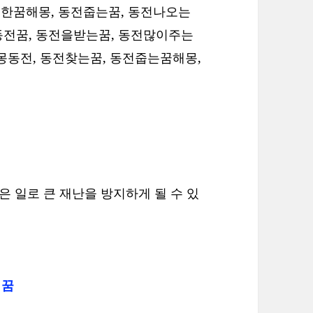
한꿈해몽, 동전줍는꿈, 동전나오는
은동전꿈, 동전을받는꿈, 동전많이주는
몽동전, 동전찾는꿈, 동전줍는꿈해몽,
은 일로 큰 재난을 방지하게 될 수 있
 꿈