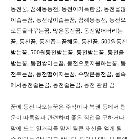
동전꿈, 꿈해몽동전, 동전이가득한꿈, 동전을많
이줍는꿈, 동전많이줍는꿈, 꿈해몽동전, 동전으
로돈을바꾸는꿈, 많은동전꿈, 동전잃어버리는
꿈, 동전꿈, 동전줍는꿈해몽, 동전꿈, 500원동전
받는꿈, 500원동전받는꿈, 동전받는꿈, 동전을
받는꿈, 동전쌓이는꿈, 동전으로지불하는꿈, 동
전주는꿈, 동전떨어지는꿈, 수많은동전꿈, 물속
에서동전줍는꿈, 동전줍는꿈,
동전 관련 꿈
꿈에 동전 나오는꿈은 주식이나 복권 등에서 행
운이 따름일과 관련하여 좋은 직업을 구하거나
맘에 드는 일거리를 맡게 됨큰 재산을 얻게 될
수 있다는 암시라고 합니다. 따라서 대부분 돈에