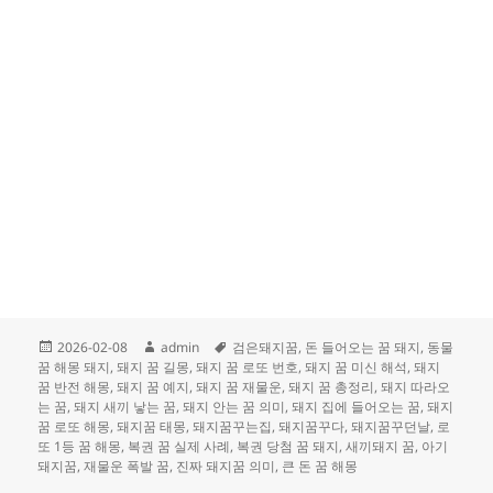
작
글
태
2026-02-08
admin
검은돼지꿈
,
돈 들어오는 꿈 돼지
,
동물
성
쓴
그
꿈 해몽 돼지
,
돼지 꿈 길몽
,
돼지 꿈 로또 번호
,
돼지 꿈 미신 해석
,
돼지
일
이
꿈 반전 해몽
,
돼지 꿈 예지
,
돼지 꿈 재물운
,
돼지 꿈 총정리
,
돼지 따라오
자
는 꿈
,
돼지 새끼 낳는 꿈
,
돼지 안는 꿈 의미
,
돼지 집에 들어오는 꿈
,
돼지
꿈 로또 해몽
,
돼지꿈 태몽
,
돼지꿈꾸는집
,
돼지꿈꾸다
,
돼지꿈꾸던날
,
로
또 1등 꿈 해몽
,
복권 꿈 실제 사례
,
복권 당첨 꿈 돼지
,
새끼돼지 꿈
,
아기
돼지꿈
,
재물운 폭발 꿈
,
진짜 돼지꿈 의미
,
큰 돈 꿈 해몽