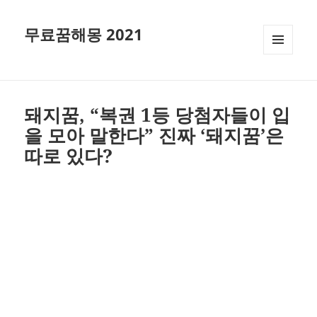
무료꿈해몽 2021
메뉴와
위젯
돼지꿈, “복권 1등 당첨자들이 입
을 모아 말한다” 진짜 ‘돼지꿈’은
따로 있다?