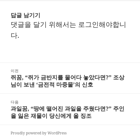
답글 남기기
댓글을 달기 위해서는
로그인
해야합니
다.
글
이전
쥐꿈, “쥐가 금반지를 물어다 놓았다면?” 조상
내
이
님이 보낸 ‘금전적 마중물’의 신호
비
전
게
글:
다음
과일꿈, “땅에 떨어진 과일을 주웠다면?” 주인
다
이
을 잃은 재물이 당신에게 올 징조
음
션
글:
Proudly powered by WordPress