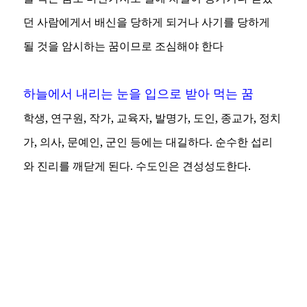
던 사람에게서 배신을 당하게 되거나 사기를 당하게
될 것을 암시하는 꿈이므로 조심해야 한다
하늘에서 내리는 눈을 입으로 받아 먹는 꿈
학생, 연구원, 작가, 교육자, 발명가, 도인, 종교가, 정치
가, 의사, 문예인, 군인 등에는 대길하다. 순수한 섭리
와 진리를 깨닫게 된다. 수도인은 견성성도한다.