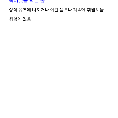
독버섯을 먹는 꿈
성적 유혹에 빠지거나 어떤 음모나 계략에 휘말려들
위험이 있음