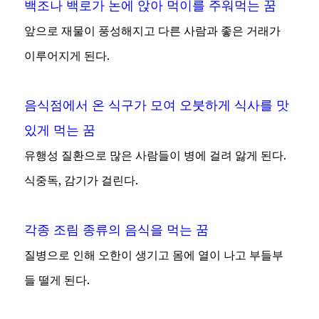
백조나 백로가 논에 앉아 먹이를 주워먹는 꿈
앞으로 재물이 풍성해지고 다른 사람과 좋은 거래가
이루어지게 된다.
음식점에서 온 식구가 모여 오붓하게 식사를 맛
있게 먹는 꿈
유행성 질환으로 많은 사람들이 병에 걸려 앓게 된다.
식중독, 감기가 걸린다.
각종 조림 종류의 음식을 먹는 꿈
질병으로 인해 오한이 생기고 몸에 열이 나고 부들부
들 떨게 된다.