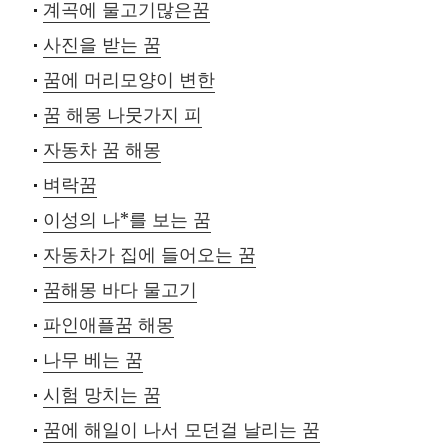
계곡에 물고기많은꿈
사진을 받는 꿈
꿈에 머리모양이 변한
꿈 해몽 나뭇가지 피
자동차 꿈 해몽
벼락꿈
이성의 나*를 보는 꿈
자동차가 집에 들어오는 꿈
꿈해몽 바다 물고기
파인애플꿈 해몽
나무 베는 꿈
시험 망치는 꿈
꿈에 해일이 나서 모던걸 날리는 꿈