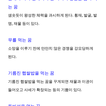
는 꿈
샘솟듯이 왕성한 체력을 과시하게 된다. 횡재, 발굴, 발
명, 재물 등이 있다.
무를 먹는 꿈
소망을 이루기 전에 만만치 않은 경쟁을 강요당하게
된다.
기름진 햅쌀밥을 먹는 꿈
기름진 햅쌀밥을 먹는 꿈을 꾸게되면 재물과 이권이
들어오고 사세가 확장되는 등의 기쁨이 있다.