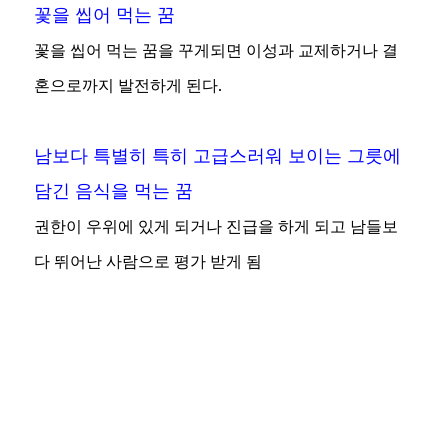
꽃을 씹어 먹는 꿈
꽃을 씹어 먹는 꿈을 꾸게되면 이성과 교제하거나 결
혼으로까지 발전하게 된다.
남보다 특별히 특히 고급스러워 보이는 그릇에
담긴 음식을 먹는 꿈
권한이 우위에 있게 되거나 진급을 하게 되고 남들보
다 뛰어난 사람으로 평가 받게 됨