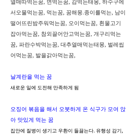
열매따먹는꿈, 면먹는꿈, 감먹는태몽, 하수구에
서오물먹는꿈, 먹는꿈, 꿈해몽.종이를먹는, 남이
떨어뜨린밤주워먹는꿈, 오이먹는꿈, 흰물고기
잡아먹는꿈, 참외끌어안고먹는꿈, 개구리먹는
꿈, 파란수박먹는꿈, 대추열매먹는태몽, 벌레씹
어먹는꿈, 발을갉아먹는꿈,
날계란을 먹는 꿈
새로운 일에 도전해 만족하게 됨
오징어 볶음을 해서 오붓하게 온 식구가 모여 앉
아 맛있게 먹는 꿈
집안에 질병이 생기고 우환이 들끓는다. 유행성 감기,