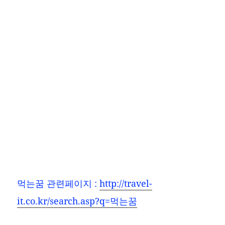
먹는꿈
관련페이지 :
http://travel-
it.co.kr/search.asp?q=먹는꿈