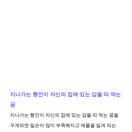
지나가는 행인이 자신의 집에 있는 감을 따 먹는
꿈
지나가는 행인이 자신의 집에 있는 감을 따 먹는 꿈을
꾸게되면 일손이 많이 부족해지고 재물을 잃게 되는