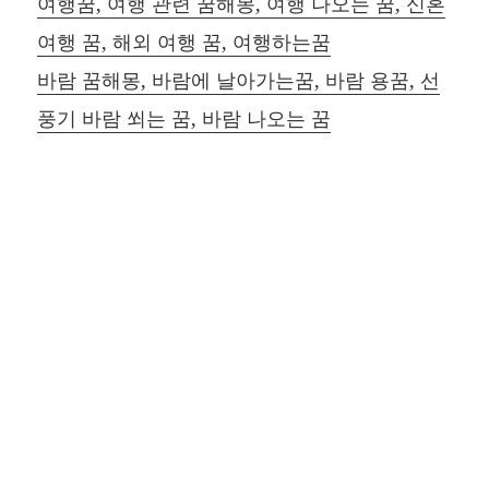
여행꿈, 여행 관련 꿈해몽, 여행 나오는 꿈, 신혼
여행 꿈, 해외 여행 꿈, 여행하는꿈
바람 꿈해몽, 바람에 날아가는꿈, 바람 용꿈, 선
풍기 바람 쐬는 꿈, 바람 나오는 꿈