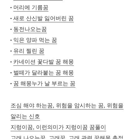
머리에 기름꿈
새로 산신발 잃어버린 꿈
동전나오는꿈
익은 양파 먹는 꿈
유리 찔린 꿈
카네이션 꽃다발 꿈 해몽
벌떼가 달라붙는 꿈 해몽
꿈 해몽누가 날 부르는 꿈
조심 해야 하는꿈, 위험을 암시하는 꿈, 위험을
알리는 신호
지렁이꿈, 이런의미가 지렁이꿈 꿈풀이
고래 나오는꿈, 고래꿈, 고래 관련 꿈해몽 총정