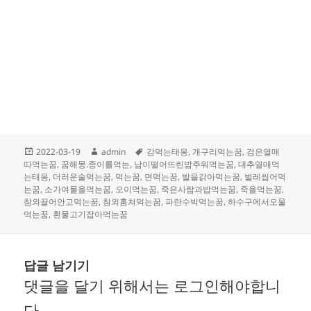
작
글
태
2022-03-19
admin
감먹는태몽
,
개구리먹는꿈
,
검은열매
성
쓴
그
따먹는꿈
,
꿈해몽.종이를먹는
,
남이떨어뜨린밤주워먹는꿈
,
대추열매먹
일
이
는태몽
,
더러운술먹는꿈
,
먹는꿈
,
면먹는꿈
,
발을갉아먹는꿈
,
벌레씹어먹
자
는꿈
,
소가여물을먹는꿈
,
오이먹는꿈
,
죽은사람과밥먹는꿈
,
죽을먹는꿈
,
참외끌어안고먹는꿈
,
참외훔쳐먹는꿈
,
파란수박먹는꿈
,
하수구에서오물
먹는꿈
,
흰물고기잡아먹는꿈
답글 남기기
댓글을 달기 위해서는
로그인
해야합니
다.