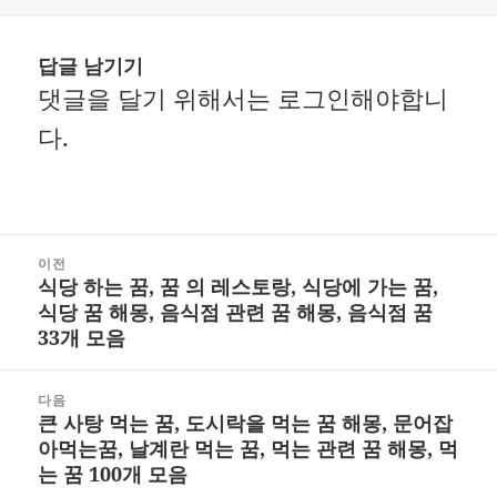
답글 남기기
댓글을 달기 위해서는
로그인
해야합니
다.
글
이전
식당 하는 꿈, 꿈 의 레스토랑, 식당에 가는 꿈,
내
이
식당 꿈 해몽, 음식점 관련 꿈 해몽, 음식점 꿈
비
전
33개 모음
게
글:
다음
이
큰 사탕 먹는 꿈, 도시락을 먹는 꿈 해몽, 문어잡
다
션
아먹는꿈, 날계란 먹는 꿈, 먹는 관련 꿈 해몽, 먹
음
는 꿈 100개 모음