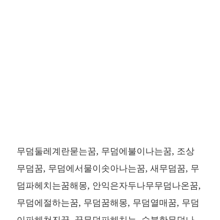
무덤둘레계란묻는꿈, 무덤에불이나는꿈, 조상
무덤꿈, 무덤에서물이솟아나는꿈, 새무덤꿈, 무
덤파헤치는꿈해몽, 안익은자두나무무덤나온꿈,
무덤에절하는꿈, 무덤꿈해몽, 무덤열매꿈, 무덤
이파헤쳐진꿈, 꿈무덤파헤치는, 수북한무덤나