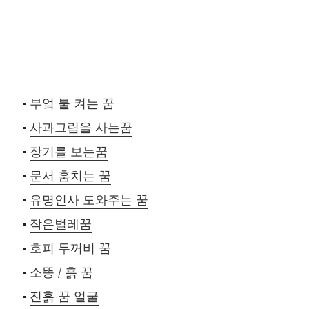
부엌 불 켜는 꿈
사과그림을 사는꿈
장기를 보는꿈
문서 훔치는 꿈
유명인사 도와주는 꿈
작은벌레꿈
호피 두꺼비 꿈
소똥 / 흙 꿈
진흙 꿈 얼굴