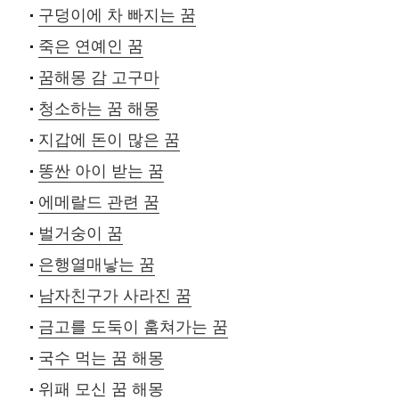
구덩이에 차 빠지는 꿈
죽은 연예인 꿈
꿈해몽 감 고구마
청소하는 꿈 해몽
지갑에 돈이 많은 꿈
똥싼 아이 받는 꿈
에메랄드 관련 꿈
벌거숭이 꿈
은행열매낳는 꿈
남자친구가 사라진 꿈
금고를 도둑이 훔쳐가는 꿈
국수 먹는 꿈 해몽
위패 모신 꿈 해몽