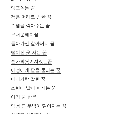
잉크쏟는 꿈
검은 머리로 변한 꿈
수염을 깍아주는 꿈
무서운돼지꿈
돌아가신 할아버지 꿈
떨어진 옷 사는 꿈
손가락찢어져있는꿈
이성에게 팔을 물리는 꿈
머리카락 잘린 꿈
소변에 발이 빠지는 꿈
아기 꿈 항문
엄청 큰 우박이 떨어지는 꿈