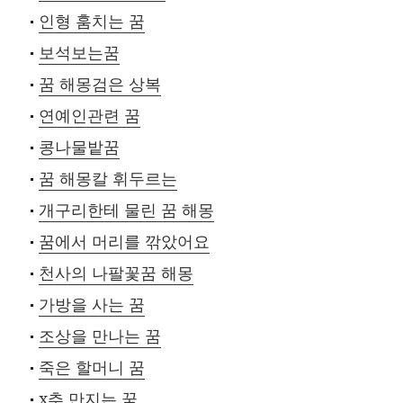
인형 훔치는 꿈
보석보는꿈
꿈 해몽검은 상복
연예인관련 꿈
콩나물밭꿈
꿈 해몽칼 휘두르는
개구리한테 물린 꿈 해몽
꿈에서 머리를 깎았어요
천사의 나팔꽃꿈 해몽
가방을 사는 꿈
조상을 만나는 꿈
죽은 할머니 꿈
x추 만지는 꿈