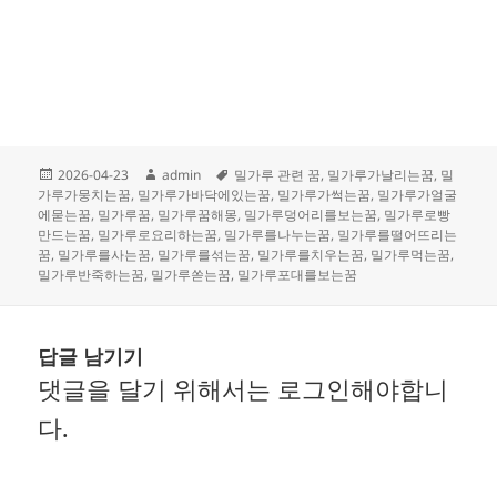
작
글
태
2026-04-23
admin
밀가루 관련 꿈
,
밀가루가날리는꿈
,
밀
성
쓴
그
가루가뭉치는꿈
,
밀가루가바닥에있는꿈
,
밀가루가썩는꿈
,
밀가루가얼굴
일
이
에묻는꿈
,
밀가루꿈
,
밀가루꿈해몽
,
밀가루덩어리를보는꿈
,
밀가루로빵
자
만드는꿈
,
밀가루로요리하는꿈
,
밀가루를나누는꿈
,
밀가루를떨어뜨리는
꿈
,
밀가루를사는꿈
,
밀가루를섞는꿈
,
밀가루를치우는꿈
,
밀가루먹는꿈
,
밀가루반죽하는꿈
,
밀가루쏟는꿈
,
밀가루포대를보는꿈
답글 남기기
댓글을 달기 위해서는
로그인
해야합니
다.