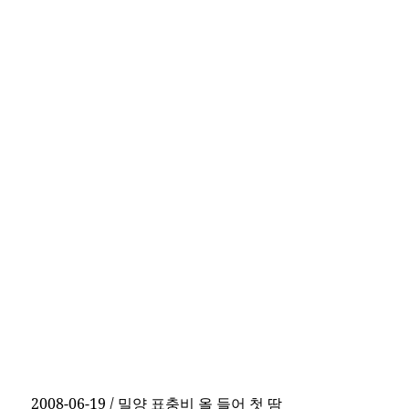
2008-06-19 / 밀양 표충비 올 들어 첫 땀