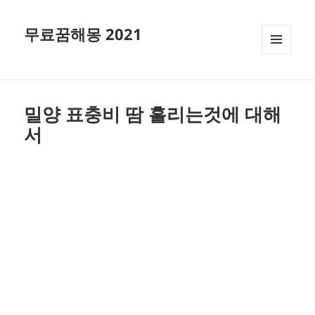
무료꿈해몽 2021
메뉴와
위젯
밀양 표충비 땀 흘리는것에 대해
서