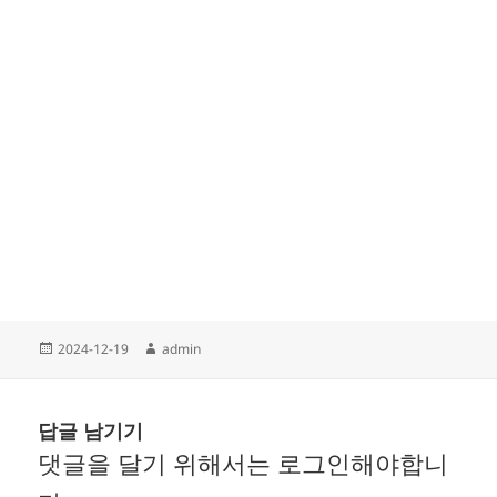
작
글
2024-12-19
admin
성
쓴
일
이
자
답글 남기기
댓글을 달기 위해서는
로그인
해야합니