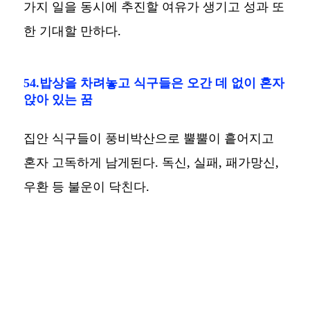
가지 일을 동시에 추진할 여유가 생기고 성과 또
한 기대할 만하다.
54.밥상을 차려놓고 식구들은 오간 데 없이 혼자
앉아 있는 꿈
집안 식구들이 풍비박산으로 뿔뿔이 흩어지고
혼자 고독하게 남게된다. 독신, 실패, 패가망신,
우환 등 불운이 닥친다.