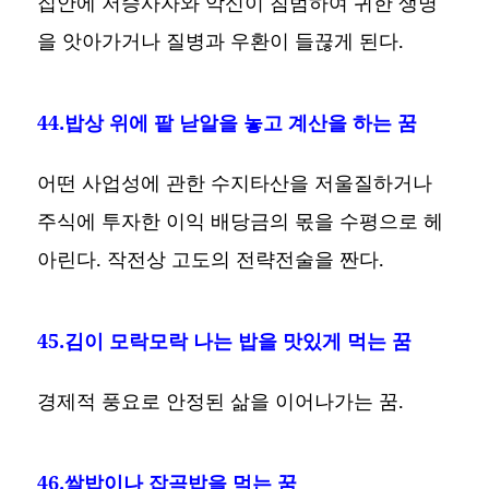
집안에 저승사자와 악신이 침범하여 귀한 생명
을 앗아가거나 질병과 우환이 들끊게 된다.
44.밥상 위에 팥 낟알을 놓고 계산을 하는 꿈
어떤 사업성에 관한 수지타산을 저울질하거나
주식에 투자한 이익 배당금의 몫을 수평으로 헤
아린다. 작전상 고도의 전략전술을 짠다.
45.김이 모락모락 나는 밥을 맛있게 먹는 꿈
경제적 풍요로 안정된 삶을 이어나가는 꿈.
46.쌀밥이나 잡곡밥을 먹는 꿈