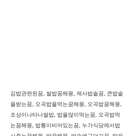
김밥관련된꿈, 쌀밥꿈해몽, 제사밥솥꿈, 큰밥솥
을받는꿈, 오곡밥을먹는꿈해몽, 오곡밥꿈해몽,
조상이나타나쌀밥, 밥을많이먹는꿈, 오곡밥먹
는꿈해몽, 밥통이비어있는꿈, 누가식당에서밥
사주는꿈해몽, 밥꿈해몽, 밥솥에구더기꿈, 많은