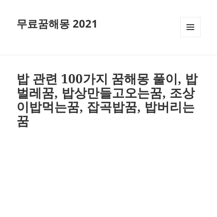
무료꿈해몽 2021
메뉴와
위젯
밥 관련 100가지 꿈해몽 풀이, 밥
벌레꿈, 밥상만들고오는꿈, 조상
이밥먹는꿈, 잡곡밥꿈, 밥버리는
꿈