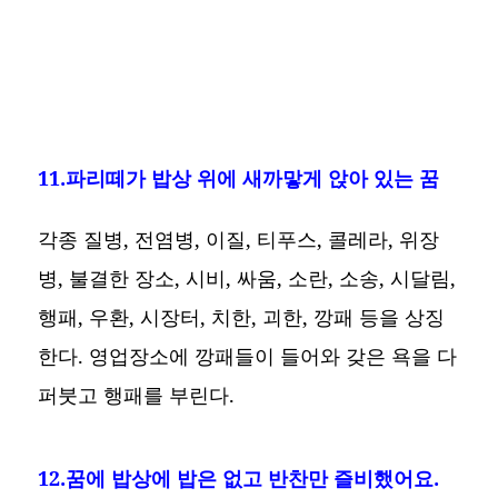
11.파리떼가 밥상 위에 새까맣게 앉아 있는 꿈
각종 질병, 전염병, 이질, 티푸스, 콜레라, 위장
병, 불결한 장소, 시비, 싸움, 소란, 소송, 시달림,
행패, 우환, 시장터, 치한, 괴한, 깡패 등을 상징
한다. 영업장소에 깡패들이 들어와 갖은 욕을 다
퍼붓고 행패를 부린다.
12.꿈에 밥상에 밥은 없고 반찬만 즐비했어요.