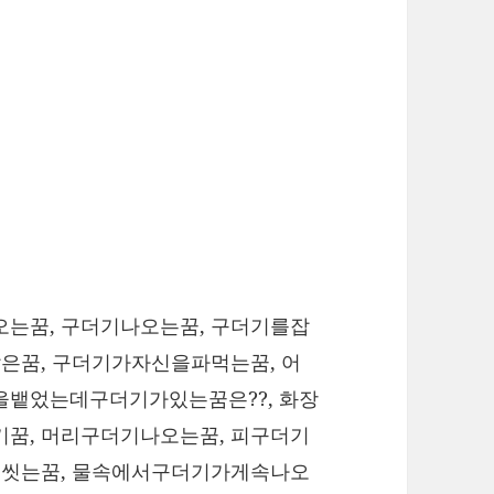
는꿈, 구더기나오는꿈, 구더기를잡
은꿈, 구더기가자신을파먹는꿈, 어
뱉었는데구더기가있는꿈은??, 화장
꿈, 머리구더기나오는꿈, 피구더기
에씻는꿈, 물속에서구더기가게속나오