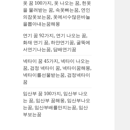
옷 꿈 100가지, 옷 나오는 꿈, 헌옷
을 물려받는 꿈, 속옷빠는꿈, 연인
의잠옷보는꿈, 옷에서수많은바늘
을뽑아내는꿈해몽
연기 꿈 92가지, 연기 나오는 꿈,
화재 연기 꿈, 하얀연기꿈, 굴뚝에
서연기나는꿈, 담배연기꿈
넥타이 꿈 45가지, 넥타이 나오는
꿈, 검정 넥타이 꿈, 넥타이꿈해몽,
넥타이를선물받는꿈, 검정넥타이
꿈
임산부 꿈 100가지, 임산부 나오
는 꿈, 임산부 꿈해몽, 임산부나오
는꿈, 임산부배를만지는꿈, 임산
부보는꿈