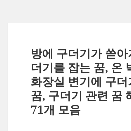
방에 구더기가 쏟아져
더기를 잡는 꿈, 온 
화장실 변기에 구더
꿈, 구더기 관련 꿈 
71개 모음