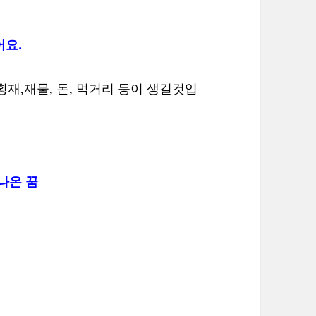
어요.
재,재물, 돈, 먹거리 등이 생길것입
나온 꿈